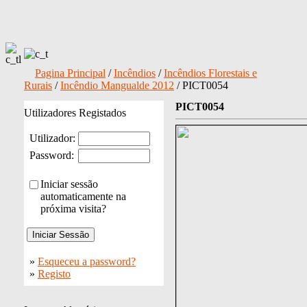
Pagina Principal
/
Incêndios
/
Incêndios Florestais e
Rurais
/
Incêndio Mangualde 2012
/ PICT0054
PICT0054
Utilizadores Registados
Utilizador:
Password:
Iniciar sessão
automaticamente na
próxima visita?
»
Esqueceu a password?
»
Registo