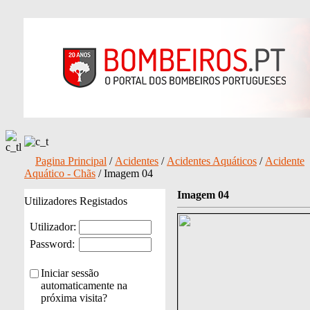
Pagina Principal
/
Acidentes
/
Acidentes Aquáticos
/
Acidente
Aquático - Chãs
/ Imagem 04
Imagem 04
Utilizadores Registados
Utilizador:
Password:
Iniciar sessão
automaticamente na
próxima visita?