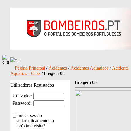
Pagina Principal
/
Acidentes
/
Acidentes Aquáticos
/
Acidente
Aquático - Chãs
/ Imagem 05
Imagem 05
Utilizadores Registados
Utilizador:
Password:
Iniciar sessão
automaticamente na
próxima visita?