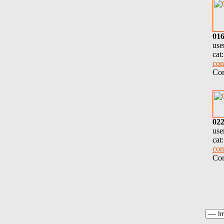
01
use
cat
con
Com
02
use
cat
con
Com