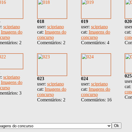
6
018
019
020
r:
scipriano
user:
scipriano
user:
scipriano
use
:
Imagens do
cat:
Imagens do
cat:
Imagens do
cat
curso
concurso
concurso
con
entários: 2
Comentários: 2
Comentários: 4
Com
2
025
r:
scipriano
023
024
use
:
Imagens do
user:
scipriano
user:
scipriano
cat
curso
cat:
Imagens do
cat:
Imagens do
con
entários: 3
concurso
concurso
Com
Comentários: 2
Comentários: 16