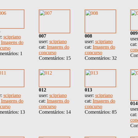
6
009
007
008
r:
scipriano
use
user:
scipriano
user:
scipriano
:
Imagens do
cat
cat:
Imagens do
cat:
Imagens do
curso
con
concurso
concurso
entários: 1
Com
Comentários: 15
Comentários: 32
012
013
r:
scipriano
user:
scipriano
user:
scipriano
:
Imagens do
cat:
Imagens do
cat:
Imagens do
014
curso
concurso
concurso
use
entários: 13
Comentários: 14
Comentários: 85
cat
con
Com