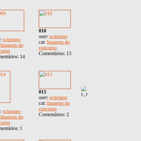
010
user:
scipriano
r:
scipriano
cat:
Imagens do
:
Imagens do
concurso
curso
Comentários: 15
entários: 14
015
user:
scipriano
cat:
Imagens do
concurso
r:
scipriano
Comentários: 2
:
Imagens do
curso
entários: 1