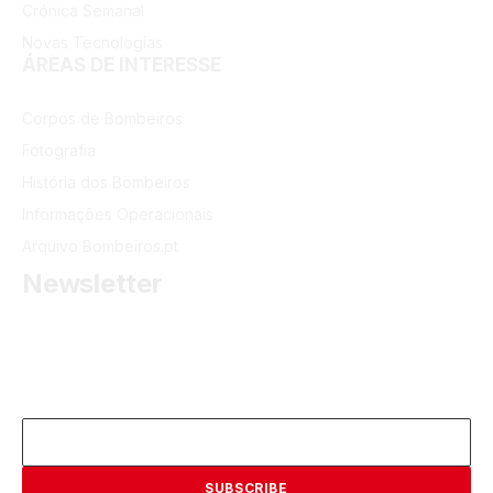
Crónica Semanal
Novas Tecnologias
ÁREAS DE INTERESSE
Corpos de Bombeiros
Fotografia
História dos Bombeiros
Informações Operacionais
Arquivo Bombeiros.pt
Newsletter
Receba as últimas informações do portal dos Bombeiros
Portugueses.
Email