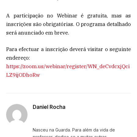
A participação no Webinar é gratuita, mas as
inscrições são obrigatórias. O programa detalhado
será anunciado em breve.
Para efectuar a inscrição deverá visitar o seguinte
endereço:
https://zoom.us/webinar/register/WN_deCvdcxjQci
LZ9ijODhoRw
Daniel Rocha
Website
Facebook
X
Instagram
LinkedIn
(Twitter)
Nasceu na Guarda. Para além da vida de
professor, dedica-se a muitas outras