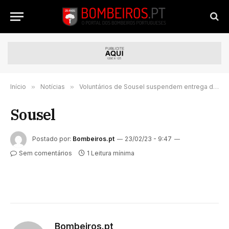
Início
»
Notícias
»
Voluntários de Sousel suspendem entrega de capacetes
Sousel
Postado por:
Bombeiros.pt
23/02/23 - 9:47
Sem comentários
1 Leitura mínima
Bombeiros.pt