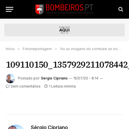
Início
»
Fotorreportagem
»
Viu as imagens do combate ao incêndio na Base Naval de San Diego?
109110150_1357929211078442
Postado por:
Sérgio Cipriano
15/07/20 - 8:14
Sem comentários
1 Leitura mínima
Sérgio Cipriano