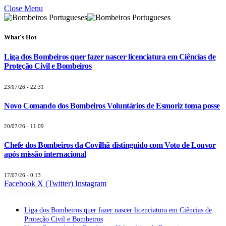
Close Menu
What's Hot
Liga dos Bombeiros quer fazer nascer licenciatura em Ciências de
Proteção Civil e Bombeiros
23/07/26 - 22:31
Novo Comando dos Bombeiros Voluntários de Esmoriz toma posse
20/07/26 - 11:09
Chefe dos Bombeiros da Covilhã distinguido com Voto de Louvor
após missão internacional
17/07/26 - 0:13
Facebook
X (Twitter)
Instagram
Últimas Notícias
Liga dos Bombeiros quer fazer nascer licenciatura em Ciências de
Proteção Civil e Bombeiros