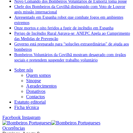
Novo Comando dos Bombeiros Voluntários de Esmoriz toma posse
Chefe dos Bombeiros da Covilhã distinguido com Voto de Louvor
após missão internacional
Apresentado em Espanha robot que combate fogos em ambientes
extremos
Onze mortos e oito feridos a fugir de incêndio em Espanha
Perigo de Incêndio Rural Agrava-se: ANEPC Apela ao Cumprimento
das Medidas de Prevenção
Governo está preparado para “soluções extraordinárias” de ajuda aos
bombeiros
Bombeiros Voluntários da Covilhã mostram desagrado com órgãos
sociais e pretendem suspender trabalho voluntário
Sobre nós
Quem somos
Sinopse
Agradecimentos
Donativos
Contactos
Estatuto editorial
Ficha técnica
Facebook
Instagram
Ocorrências