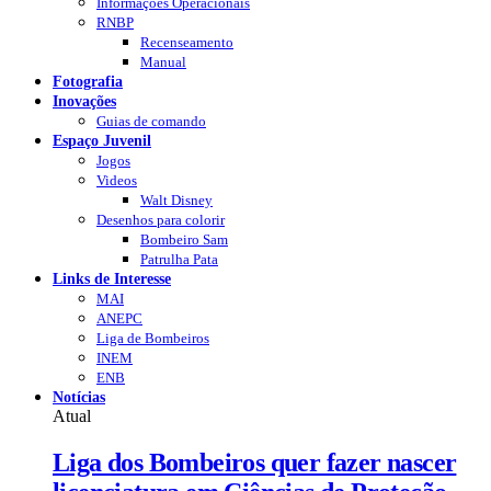
Informações Operacionais
RNBP
Recenseamento
Manual
Fotografia
Inovações
Guias de comando
Espaço Juvenil
Jogos
Videos
Walt Disney
Desenhos para colorir
Bombeiro Sam
Patrulha Pata
Links de Interesse
MAI
ANEPC
Liga de Bombeiros
INEM
ENB
Notícias
Atual
Liga dos Bombeiros quer fazer nascer