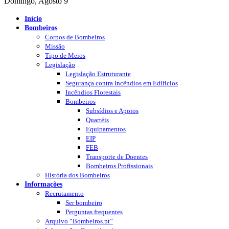
Domingo, Agosto 9
Início
Bombeiros
Corpos de Bombeiros
Missão
Tipo de Meios
Legislação
Legislação Estruturante
Segurança contra Incêndios em Edificios
Incêndios Florestais
Bombeiros
Subsídios e Apoios
Quartéis
Equipamentos
EIP
FEB
Transporte de Doentes
Bombeiros Profissionais
História dos Bombeiros
Informações
Recrutamento
Ser bombeiro
Perguntas frequentes
Arquivo “Bombeiros.pt”