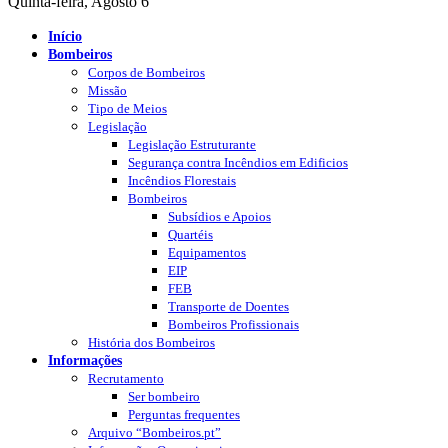
Quinta-feira, Agosto 6
Início
Bombeiros
Corpos de Bombeiros
Missão
Tipo de Meios
Legislação
Legislação Estruturante
Segurança contra Incêndios em Edificios
Incêndios Florestais
Bombeiros
Subsídios e Apoios
Quartéis
Equipamentos
EIP
FEB
Transporte de Doentes
Bombeiros Profissionais
História dos Bombeiros
Informações
Recrutamento
Ser bombeiro
Perguntas frequentes
Arquivo “Bombeiros.pt”