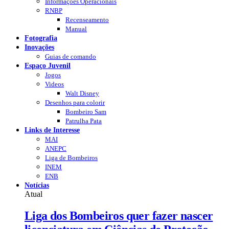
Informações Operacionais
RNBP
Recenseamento
Manual
Fotografia
Inovações
Guias de comando
Espaço Juvenil
Jogos
Videos
Walt Disney
Desenhos para colorir
Bombeiro Sam
Patrulha Pata
Links de Interesse
MAI
ANEPC
Liga de Bombeiros
INEM
ENB
Notícias
Atual
Liga dos Bombeiros quer fazer nascer