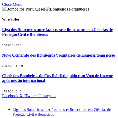
Close Menu
What's Hot
Liga dos Bombeiros quer fazer nascer licenciatura em Ciências de
Proteção Civil e Bombeiros
23/07/26 - 22:31
Novo Comando dos Bombeiros Voluntários de Esmoriz toma posse
20/07/26 - 11:09
Chefe dos Bombeiros da Covilhã distinguido com Voto de Louvor
após missão internacional
17/07/26 - 0:13
Facebook
X (Twitter)
Instagram
Últimas Notícias
Liga dos Bombeiros quer fazer nascer licenciatura em Ciências de
Proteção Civil e Bombeiros