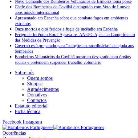
Novo Comando dos Bombeiros Voluntários de Esmoriz toma posse
Chefe dos Bombeiros da Covilhã distinguido com Voto de Louvor
após missão internacional
Apresentado em Espanha robot que combate fogos em ambientes
extremos
Onze mortos e oito feridos a fugir de incêndio em Espanha
Perigo de Incêndio Rural Agrava-se: ANEPC Apela ao Cumprimento
das Medidas de Prevenção
Governo está preparado para “soluções extraordinárias” de ajuda aos
bombeiros
Bombeiros Voluntários da Covilhã mostram desagrado com órgãos
sociais e pretendem suspender trabalho voluntário
Sobre nós
Quem somos
Sinopse
Agradecimentos
Donativos
Contactos
Estatuto editorial
Ficha técnica
Facebook
Instagram
Ocorrências