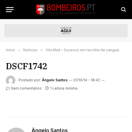
Início
»
Notícias
»
Vila Meã – Sucesso em recolha de sangue.
DSCF1742
Postado por:
Ângelo Santos
01/10/14 - 18:42
Sem comentários
1 Leitura mínima
Ângelo Santos