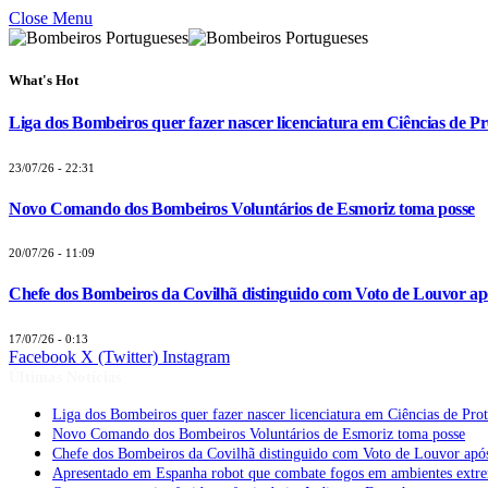
Close Menu
What's Hot
Liga dos Bombeiros quer fazer nascer licenciatura em Ciências de Pr
23/07/26 - 22:31
Novo Comando dos Bombeiros Voluntários de Esmoriz toma posse
20/07/26 - 11:09
Chefe dos Bombeiros da Covilhã distinguido com Voto de Louvor apó
17/07/26 - 0:13
Facebook
X (Twitter)
Instagram
Últimas Notícias
Liga dos Bombeiros quer fazer nascer licenciatura em Ciências de Pro
Novo Comando dos Bombeiros Voluntários de Esmoriz toma posse
Chefe dos Bombeiros da Covilhã distinguido com Voto de Louvor após
Apresentado em Espanha robot que combate fogos em ambientes extr