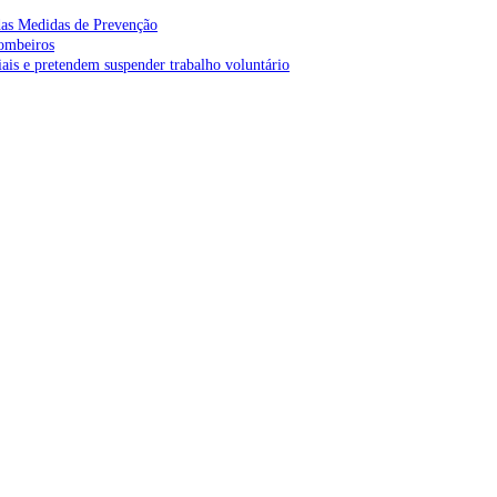
as Medidas de Prevenção
bombeiros
is e pretendem suspender trabalho voluntário