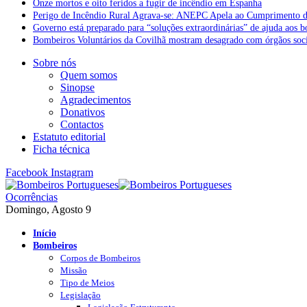
Onze mortos e oito feridos a fugir de incêndio em Espanha
Perigo de Incêndio Rural Agrava-se: ANEPC Apela ao Cumprimento d
Governo está preparado para “soluções extraordinárias” de ajuda aos 
Bombeiros Voluntários da Covilhã mostram desagrado com órgãos socia
Sobre nós
Quem somos
Sinopse
Agradecimentos
Donativos
Contactos
Estatuto editorial
Ficha técnica
Facebook
Instagram
Ocorrências
Domingo, Agosto 9
Início
Bombeiros
Corpos de Bombeiros
Missão
Tipo de Meios
Legislação