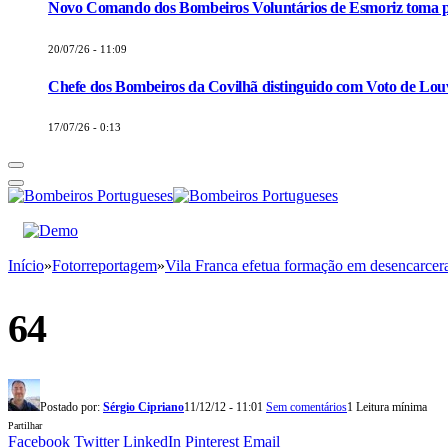
Novo Comando dos Bombeiros Voluntários de Esmoriz toma p
20/07/26 - 11:09
Chefe dos Bombeiros da Covilhã distinguido com Voto de Louv
17/07/26 - 0:13
Início
»
Fotorreportagem
»
Vila Franca efetua formação em desencarce
64
Postado por:
Sérgio Cipriano
11/12/12 - 11:01
Sem comentários
1 Leitura mínima
Partilhar
Facebook
Twitter
LinkedIn
Pinterest
Email