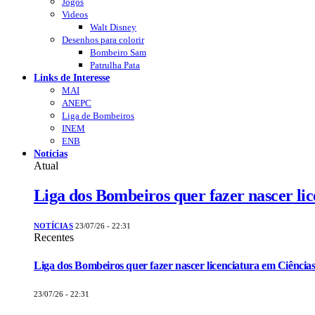
Jogos
Videos
Walt Disney
Desenhos para colorir
Bombeiro Sam
Patrulha Pata
Links de Interesse
MAI
ANEPC
Liga de Bombeiros
INEM
ENB
Notícias
Atual
Liga dos Bombeiros quer fazer nascer li
NOTÍCIAS
23/07/26 - 22:31
Recentes
Liga dos Bombeiros quer fazer nascer licenciatura em Ciências
23/07/26 - 22:31