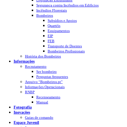
Legislação Estruturante
Segurança contra Incêndios em Edificios
Incêndios Florestais
Bombeiros
Subsídios e Apoios
Quartéis
Equipamentos
EIP
FEB
Transporte de Doentes
Bombeiros Profissionais
História dos Bombeiros
Informações
Recrutamento
Ser bombeiro
Perguntas frequentes
Arquivo “Bombeiros.pt”
Informações Operacionais
RNBP
Recenseamento
Manual
Fotografia
Inovações
Guias de comando
Espaço Juvenil