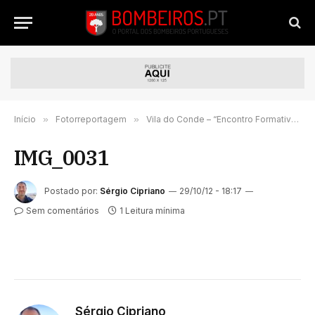
Início
»
Fotorreportagem
»
Vila do Conde – “Encontro Formativo de Salvamento & Desencarceramento”
IMG_0031
Postado por:
Sérgio Cipriano
29/10/12 - 18:17
Sem comentários
1 Leitura mínima
Sérgio Cipriano