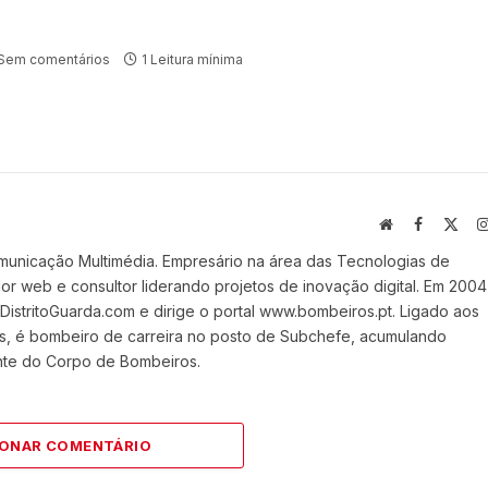
Sem comentários
1 Leitura mínima
Website
Facebook
X
(Twi
municação Multimédia. Empresário na área das Tecnologias de
 web e consultor liderando projetos de inovação digital. Em 2004
stritoGuarda.com e dirige o portal www.bombeiros.pt. Ligado aos
s, é bombeiro de carreira no posto de Subchefe, acumulando
nte do Corpo de Bombeiros.
IONAR COMENTÁRIO