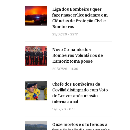
Liga dos Bombeiros quer
fazer nascer licenciatura em
Ciências de Proteção Civil e
Bombeiros
23/07/26 - 22:31
Novo Comando dos
Bombeiros Voluntários de
Esmoriz toma posse
20/07/26 - 11:09
Chefe dos Bombeiros da
Covilhã distinguido com Voto
de Louvor após missão
internacional
17/07/26 - 0:13
Onze mortos e oito feridos a