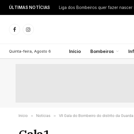
ÚLTIMAS NOTÍCIAS
Facebook
Instagram
Quinta-feira, Agosto 6
Início
Bombeiros
In
Início
»
Notícias
»
VII Gala do Bombeiro do distrito da Guard