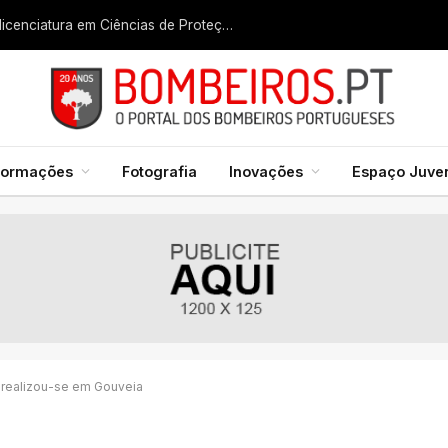
Liga dos Bombeiros quer fazer nascer licenciatura em Ciências de Proteção Civil e Bombeiros
formações
Fotografia
Inovações
Espaço Juven
a realizou-se em Gouveia