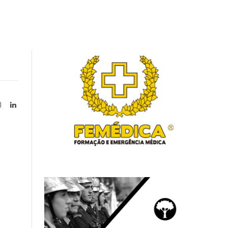
Instagram
LinkedIn
tter)