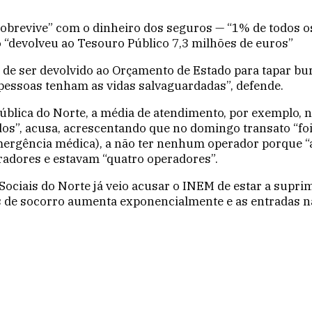
sobrevive” com o dinheiro dos seguros — “1% de todos 
 “devolveu ao Tesouro Público 7,3 milhões de euros”
ez de ser devolvido ao Orçamento de Estado para tapar bu
essoas tenham as vidas salvaguardadas”, defende.
blica do Norte, a média de atendimento, por exemplo, n
”, acusa, acrescentando que no domingo transato “foi 
ergência médica), a não ter nenhum operador porque “ad
radores e estavam “quatro operadores”.
Sociais do Norte já veio acusar o INEM de estar a supr
 de socorro aumenta exponencialmente e as entradas na