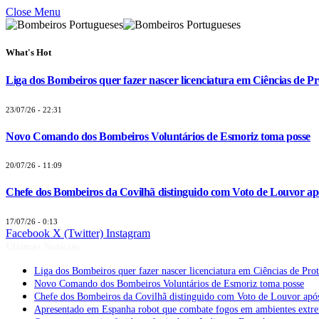
Close Menu
What's Hot
Liga dos Bombeiros quer fazer nascer licenciatura em Ciências de Pr
23/07/26 - 22:31
Novo Comando dos Bombeiros Voluntários de Esmoriz toma posse
20/07/26 - 11:09
Chefe dos Bombeiros da Covilhã distinguido com Voto de Louvor apó
17/07/26 - 0:13
Facebook
X (Twitter)
Instagram
Últimas Notícias
Liga dos Bombeiros quer fazer nascer licenciatura em Ciências de Pro
Novo Comando dos Bombeiros Voluntários de Esmoriz toma posse
Chefe dos Bombeiros da Covilhã distinguido com Voto de Louvor após
Apresentado em Espanha robot que combate fogos em ambientes extr