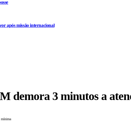
osse
or após missão internacional
EM demora 3 minutos a aten
a mínima