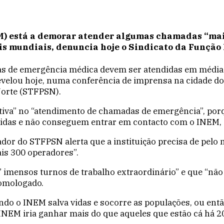
M) está a demorar atender algumas chamadas “mai
s mundiais, denuncia hoje o Sindicato da Função 
as de emergência médica devem ser atendidas em médi
elou hoje, numa conferência de imprensa na cidade do 
Norte (STFPSN).
ativa” no “atendimento de chamadas de emergência”, po
das e não conseguem entrar em contacto com o INEM, e
dor do STFPSN alerta que a instituição precisa de pelo
is 300 operadores”.
” imensos turnos de trabalho extraordinário” e que “não
homologado.
o o INEM salva vidas e socorre as populações, ou então
INEM iria ganhar mais do que aqueles que estão cá há 20 