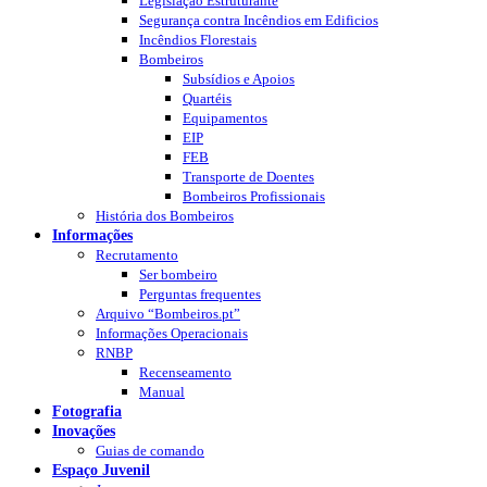
Legislação Estruturante
Segurança contra Incêndios em Edificios
Incêndios Florestais
Bombeiros
Subsídios e Apoios
Quartéis
Equipamentos
EIP
FEB
Transporte de Doentes
Bombeiros Profissionais
História dos Bombeiros
Informações
Recrutamento
Ser bombeiro
Perguntas frequentes
Arquivo “Bombeiros.pt”
Informações Operacionais
RNBP
Recenseamento
Manual
Fotografia
Inovações
Guias de comando
Espaço Juvenil