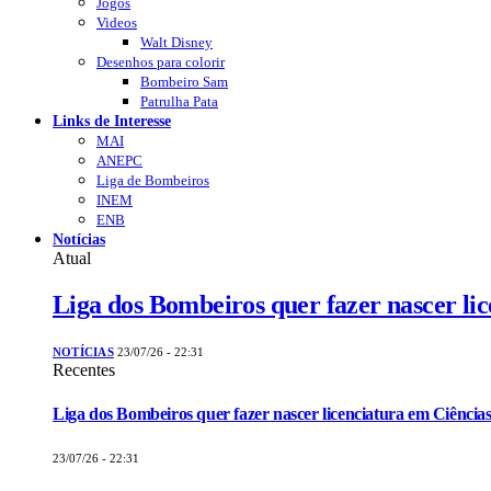
Jogos
Videos
Walt Disney
Desenhos para colorir
Bombeiro Sam
Patrulha Pata
Links de Interesse
MAI
ANEPC
Liga de Bombeiros
INEM
ENB
Notícias
Atual
Liga dos Bombeiros quer fazer nascer li
NOTÍCIAS
23/07/26 - 22:31
Recentes
Liga dos Bombeiros quer fazer nascer licenciatura em Ciências
23/07/26 - 22:31