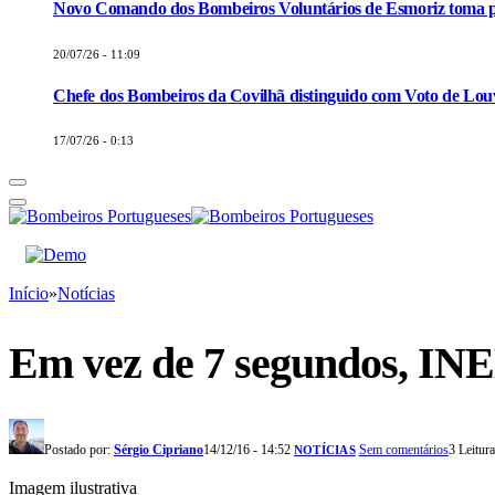
Novo Comando dos Bombeiros Voluntários de Esmoriz toma p
20/07/26 - 11:09
Chefe dos Bombeiros da Covilhã distinguido com Voto de Louv
17/07/26 - 0:13
Início
»
Notícias
Em vez de 7 segundos, IN
Postado por:
Sérgio Cipriano
14/12/16 - 14:52
Sem comentários
3 Leitur
NOTÍCIAS
Imagem ilustrativa