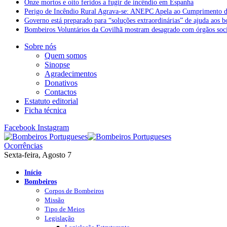
Onze mortos e oito feridos a fugir de incêndio em Espanha
Perigo de Incêndio Rural Agrava-se: ANEPC Apela ao Cumprimento d
Governo está preparado para “soluções extraordinárias” de ajuda aos 
Bombeiros Voluntários da Covilhã mostram desagrado com órgãos socia
Sobre nós
Quem somos
Sinopse
Agradecimentos
Donativos
Contactos
Estatuto editorial
Ficha técnica
Facebook
Instagram
Ocorrências
Sexta-feira, Agosto 7
Início
Bombeiros
Corpos de Bombeiros
Missão
Tipo de Meios
Legislação