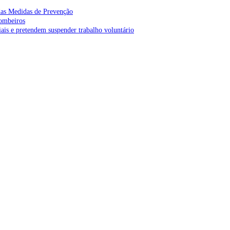
as Medidas de Prevenção
bombeiros
is e pretendem suspender trabalho voluntário