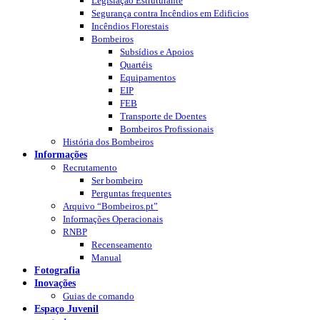
Legislação Estruturante
Segurança contra Incêndios em Edificios
Incêndios Florestais
Bombeiros
Subsídios e Apoios
Quartéis
Equipamentos
EIP
FEB
Transporte de Doentes
Bombeiros Profissionais
História dos Bombeiros
Informações
Recrutamento
Ser bombeiro
Perguntas frequentes
Arquivo “Bombeiros.pt”
Informações Operacionais
RNBP
Recenseamento
Manual
Fotografia
Inovações
Guias de comando
Espaço Juvenil