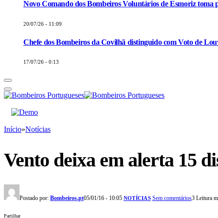
Novo Comando dos Bombeiros Voluntários de Esmoriz toma p
20/07/26 - 11:09
Chefe dos Bombeiros da Covilhã distinguido com Voto de Louv
17/07/26 - 0:13
Início
»
Notícias
Vento deixa em alerta 15 di
Postado por:
Bombeiros.pt
05/01/16 - 10:05
Sem comentários
3 Leitura 
NOTÍCIAS
Partilhar