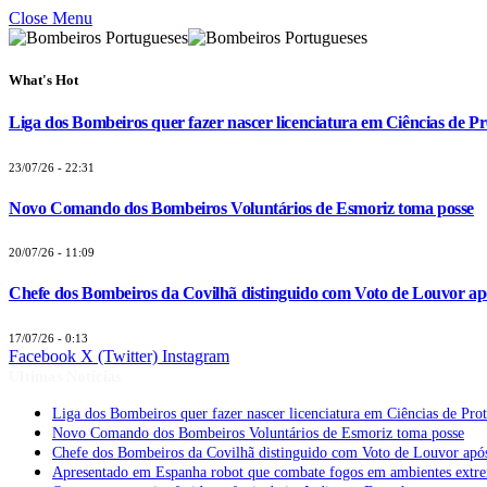
Close Menu
What's Hot
Liga dos Bombeiros quer fazer nascer licenciatura em Ciências de Pr
23/07/26 - 22:31
Novo Comando dos Bombeiros Voluntários de Esmoriz toma posse
20/07/26 - 11:09
Chefe dos Bombeiros da Covilhã distinguido com Voto de Louvor apó
17/07/26 - 0:13
Facebook
X (Twitter)
Instagram
Últimas Notícias
Liga dos Bombeiros quer fazer nascer licenciatura em Ciências de Pro
Novo Comando dos Bombeiros Voluntários de Esmoriz toma posse
Chefe dos Bombeiros da Covilhã distinguido com Voto de Louvor após
Apresentado em Espanha robot que combate fogos em ambientes extr