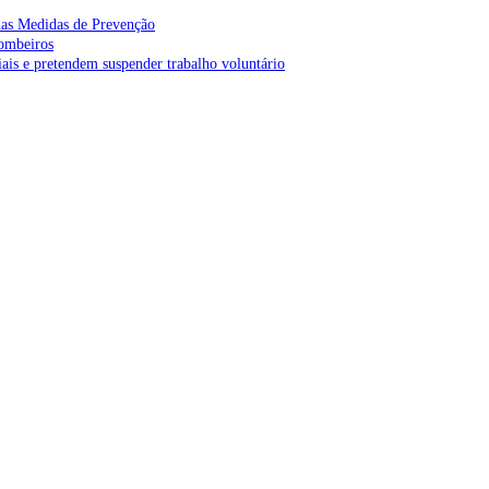
as Medidas de Prevenção
bombeiros
is e pretendem suspender trabalho voluntário