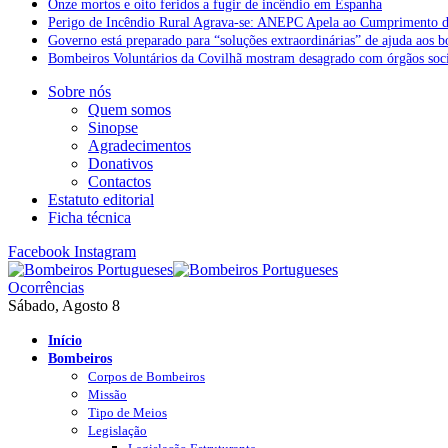
Onze mortos e oito feridos a fugir de incêndio em Espanha
Perigo de Incêndio Rural Agrava-se: ANEPC Apela ao Cumprimento d
Governo está preparado para “soluções extraordinárias” de ajuda aos 
Bombeiros Voluntários da Covilhã mostram desagrado com órgãos socia
Sobre nós
Quem somos
Sinopse
Agradecimentos
Donativos
Contactos
Estatuto editorial
Ficha técnica
Facebook
Instagram
Ocorrências
Sábado, Agosto 8
Início
Bombeiros
Corpos de Bombeiros
Missão
Tipo de Meios
Legislação