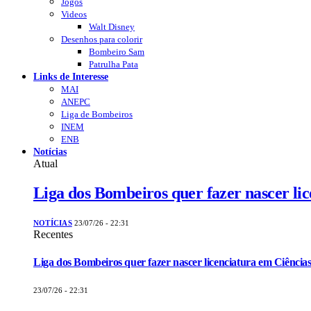
Jogos
Videos
Walt Disney
Desenhos para colorir
Bombeiro Sam
Patrulha Pata
Links de Interesse
MAI
ANEPC
Liga de Bombeiros
INEM
ENB
Notícias
Atual
Liga dos Bombeiros quer fazer nascer li
NOTÍCIAS
23/07/26 - 22:31
Recentes
Liga dos Bombeiros quer fazer nascer licenciatura em Ciências
23/07/26 - 22:31