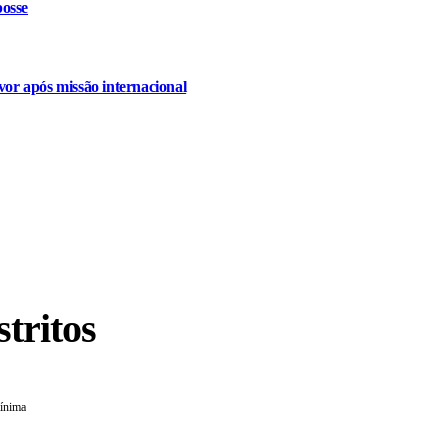
osse
or após missão internacional
stritos
mínima