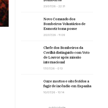
Bombeiros
23/07/26 - 22:31
Novo Comando dos
Bombeiros Voluntários de
Esmoriz toma posse
20/07/26 - 11:09
Chefe dos Bombeiros da
Covilhã distinguido com Voto
de Louvor após missão
internacional
17/07/26 - 0:13
Onze mortos e oito feridos a
fugir de incêndio em Espanha
10/07/26 - 10:14
publicidade