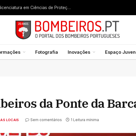
Liga dos Bombeiros quer fazer nascer licenciatura em Ciências de Proteção Civil e Bombeiros
formações
Fotografia
Inovações
Espaço Juveni
beiros da Ponte da Barc
Sem comentários
1 Leitura mínima
IAS LOCAIS