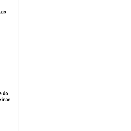
ais
e do
eiras