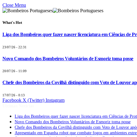
Close Menu
What's Hot
Liga dos Bombeiros quer fazer nascer licenciatura em Ciências de Pr
23/07/26 - 22:31
Novo Comando dos Bombeiros Voluntários de Esmoriz toma posse
20/07/26 - 11:09
Chefe dos Bombeiros da Covilhã distinguido com Voto de Louvor apó
17/07/26 - 0:13
Facebook
X (Twitter)
Instagram
Últimas Notícias
Liga dos Bombeiros quer fazer nascer licenciatura em Ciências de Pro
Novo Comando dos Bombeiros Voluntários de Esmoriz toma posse
Chefe dos Bombeiros da Covilhã distinguido com Voto de Louvor após
Apresentado em Espanha robot que combate fogos em ambientes extr