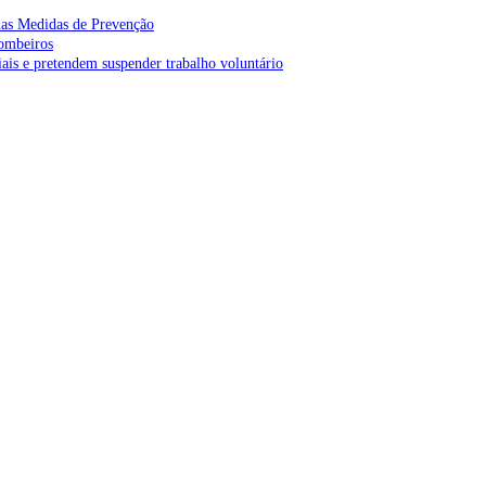
as Medidas de Prevenção
bombeiros
is e pretendem suspender trabalho voluntário