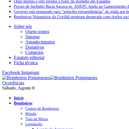
Onze mortos e oito feridos a fugir de incêndio em Espanha
Perigo de Incêndio Rural Agrava-se: ANEPC Apela ao Cumprimento d
Governo está preparado para “soluções extraordinárias” de ajuda aos 
Bombeiros Voluntários da Covilhã mostram desagrado com órgãos socia
Sobre nós
Quem somos
Sinopse
Agradecimentos
Donativos
Contactos
Estatuto editorial
Ficha técnica
Facebook
Instagram
Ocorrências
Sábado, Agosto 8
Início
Bombeiros
Corpos de Bombeiros
Missão
Tipo de Meios
Legislação