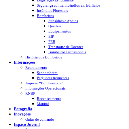
Legislação Estruturante
Segurança contra Incêndios em Edificios
Incêndios Florestais
Bombeiros
Subsídios e Apoios
Quartéis
Equipamentos
EIP
FEB
Transporte de Doentes
Bombeiros Profissionais
História dos Bombeiros
Informações
Recrutamento
Ser bombeiro
Perguntas frequentes
Arquivo “Bombeiros.pt”
Informações Operacionais
RNBP
Recenseamento
Manual
Fotografia
Inovações
Guias de comando
Espaço Juvenil