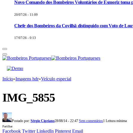
Novo Comando dos Bombeiros Voluntários de Esmoriz toma p
20/07/26 - 11:09
Chefe dos Bombeiros da Covilhã distinguido com Voto de Louv
17/07/26 - 0:13
Início
»
Imagens hdr
»
Veículo especial
IMG_5855
Postado por:
Sérgio Cipriano
28/08/14 - 22:47
Sem comentários
1 Leitura mínima
Partilhar
Facebook
Twitter
LinkedIn
Pinterest
Email