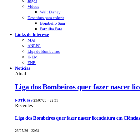
Jogos
Videos
Walt Disney
Desenhos para colorir
Bombeiro Sam
Patrulha Pata
Links de Interesse
MAI
ANEPC
Liga de Bombeiros
INEM
ENB
Notícias
Atual
Liga dos Bombeiros quer fazer nascer li
NOTÍCIAS
23/07/26 - 22:31
Recentes
Liga dos Bombeiros quer fazer nascer licenciatura em Ciências
23/07/26 - 22:31