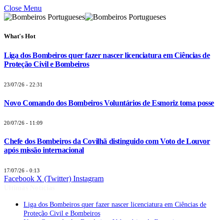
Close Menu
What's Hot
Liga dos Bombeiros quer fazer nascer licenciatura em Ciências de
Proteção Civil e Bombeiros
23/07/26 - 22:31
Novo Comando dos Bombeiros Voluntários de Esmoriz toma posse
20/07/26 - 11:09
Chefe dos Bombeiros da Covilhã distinguido com Voto de Louvor
após missão internacional
17/07/26 - 0:13
Facebook
X (Twitter)
Instagram
Últimas Notícias
Liga dos Bombeiros quer fazer nascer licenciatura em Ciências de
Proteção Civil e Bombeiros