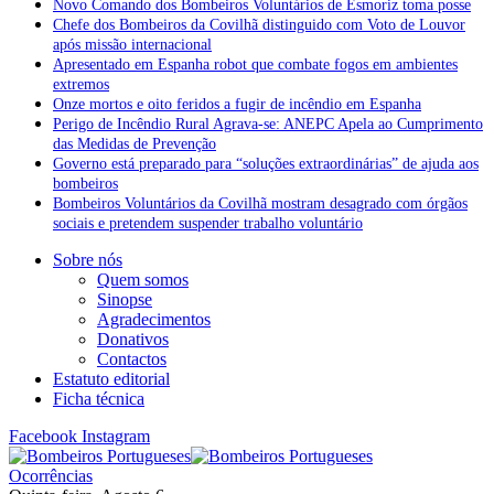
Novo Comando dos Bombeiros Voluntários de Esmoriz toma posse
Chefe dos Bombeiros da Covilhã distinguido com Voto de Louvor
após missão internacional
Apresentado em Espanha robot que combate fogos em ambientes
extremos
Onze mortos e oito feridos a fugir de incêndio em Espanha
Perigo de Incêndio Rural Agrava-se: ANEPC Apela ao Cumprimento
das Medidas de Prevenção
Governo está preparado para “soluções extraordinárias” de ajuda aos
bombeiros
Bombeiros Voluntários da Covilhã mostram desagrado com órgãos
sociais e pretendem suspender trabalho voluntário
Sobre nós
Quem somos
Sinopse
Agradecimentos
Donativos
Contactos
Estatuto editorial
Ficha técnica
Facebook
Instagram
Ocorrências