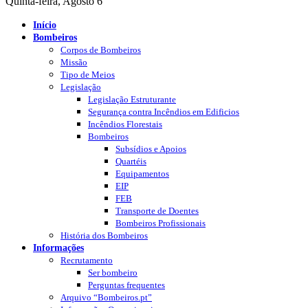
Quinta-feira, Agosto 6
Início
Bombeiros
Corpos de Bombeiros
Missão
Tipo de Meios
Legislação
Legislação Estruturante
Segurança contra Incêndios em Edificios
Incêndios Florestais
Bombeiros
Subsídios e Apoios
Quartéis
Equipamentos
EIP
FEB
Transporte de Doentes
Bombeiros Profissionais
História dos Bombeiros
Informações
Recrutamento
Ser bombeiro
Perguntas frequentes
Arquivo “Bombeiros.pt”