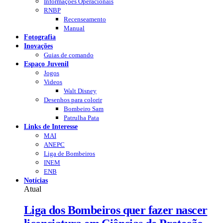
Informações Operacionais
RNBP
Recenseamento
Manual
Fotografia
Inovações
Guias de comando
Espaço Juvenil
Jogos
Videos
Walt Disney
Desenhos para colorir
Bombeiro Sam
Patrulha Pata
Links de Interesse
MAI
ANEPC
Liga de Bombeiros
INEM
ENB
Notícias
Atual
Liga dos Bombeiros quer fazer nascer