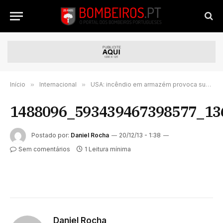
Início
»
Internacional
»
USA: incêndio em armazém provoca susto aos bombeiros
1488096_593439467398577_13
Postado por:
Daniel Rocha
20/12/13 - 1:38
Sem comentários
1 Leitura mínima
Daniel Rocha