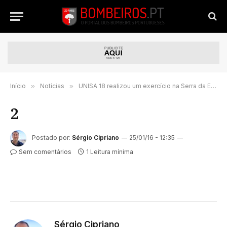
Início
»
Notícias
»
UNISA 18 realizou um exercício na Serra da Estrela
2
Postado por:
Sérgio Cipriano
25/01/16 - 12:35
Sem comentários
1 Leitura mínima
Sérgio Cipriano