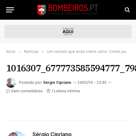
Início
»
Notícias
»
Um veículo que anda sobre carris: Criado para operar num túnel ferroviário belga.
1016307_677773585594777_79
Postado por:
Sérgio Cipriano
24/02/14 - 23:45
Sem comentários
1 Leitura mínima
Sérgio Cipriano