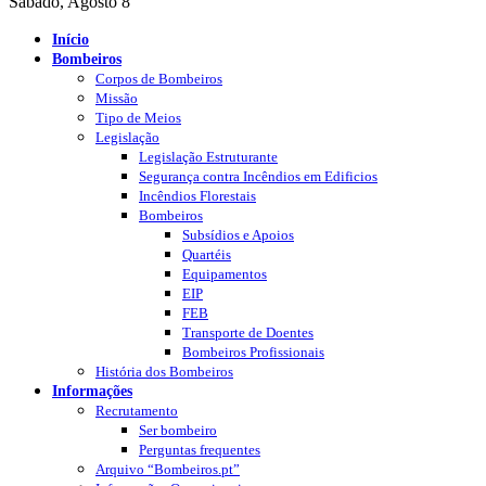
Sábado, Agosto 8
Início
Bombeiros
Corpos de Bombeiros
Missão
Tipo de Meios
Legislação
Legislação Estruturante
Segurança contra Incêndios em Edificios
Incêndios Florestais
Bombeiros
Subsídios e Apoios
Quartéis
Equipamentos
EIP
FEB
Transporte de Doentes
Bombeiros Profissionais
História dos Bombeiros
Informações
Recrutamento
Ser bombeiro
Perguntas frequentes
Arquivo “Bombeiros.pt”