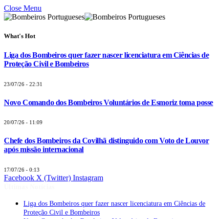
Close Menu
What's Hot
Liga dos Bombeiros quer fazer nascer licenciatura em Ciências de
Proteção Civil e Bombeiros
23/07/26 - 22:31
Novo Comando dos Bombeiros Voluntários de Esmoriz toma posse
20/07/26 - 11:09
Chefe dos Bombeiros da Covilhã distinguido com Voto de Louvor
após missão internacional
17/07/26 - 0:13
Facebook
X (Twitter)
Instagram
Últimas Notícias
Liga dos Bombeiros quer fazer nascer licenciatura em Ciências de
Proteção Civil e Bombeiros