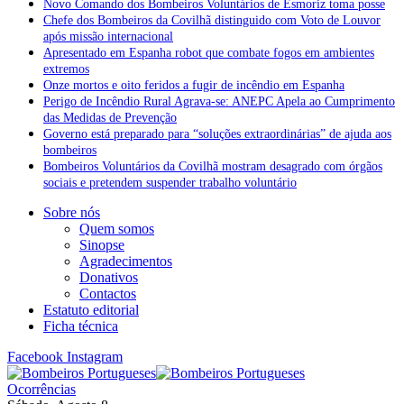
Novo Comando dos Bombeiros Voluntários de Esmoriz toma posse
Chefe dos Bombeiros da Covilhã distinguido com Voto de Louvor
após missão internacional
Apresentado em Espanha robot que combate fogos em ambientes
extremos
Onze mortos e oito feridos a fugir de incêndio em Espanha
Perigo de Incêndio Rural Agrava-se: ANEPC Apela ao Cumprimento
das Medidas de Prevenção
Governo está preparado para “soluções extraordinárias” de ajuda aos
bombeiros
Bombeiros Voluntários da Covilhã mostram desagrado com órgãos
sociais e pretendem suspender trabalho voluntário
Sobre nós
Quem somos
Sinopse
Agradecimentos
Donativos
Contactos
Estatuto editorial
Ficha técnica
Facebook
Instagram
Ocorrências