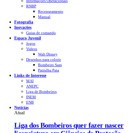
Informações Operacionais
RNBP
Recenseamento
Manual
Fotografia
Inovações
Guias de comando
Espaço Juvenil
Jogos
Videos
Walt Disney
Desenhos para colorir
Bombeiro Sam
Patrulha Pata
Links de Interesse
MAI
ANEPC
Liga de Bombeiros
INEM
ENB
Notícias
Atual
Liga dos Bombeiros quer fazer nascer