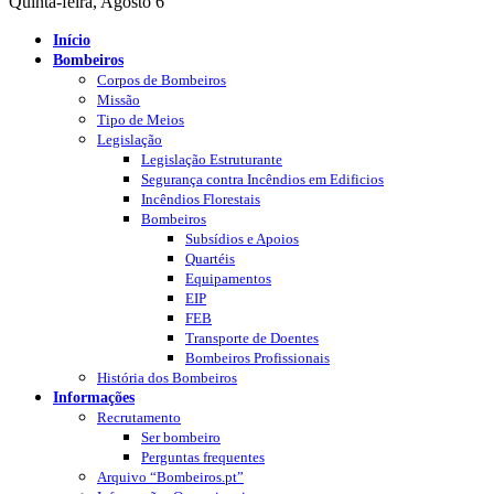
Quinta-feira, Agosto 6
Início
Bombeiros
Corpos de Bombeiros
Missão
Tipo de Meios
Legislação
Legislação Estruturante
Segurança contra Incêndios em Edificios
Incêndios Florestais
Bombeiros
Subsídios e Apoios
Quartéis
Equipamentos
EIP
FEB
Transporte de Doentes
Bombeiros Profissionais
História dos Bombeiros
Informações
Recrutamento
Ser bombeiro
Perguntas frequentes
Arquivo “Bombeiros.pt”