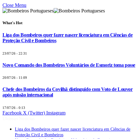
Close Menu
What's Hot
Liga dos Bombeiros quer fazer nascer licenciatura em Ciências de
Proteção Civil e Bombeiros
23/07/26 - 22:31
Novo Comando dos Bombeiros Voluntários de Esmoriz toma posse
20/07/26 - 11:09
Chefe dos Bombeiros da Covilhã distinguido com Voto de Louvor
após missão internacional
17/07/26 - 0:13
Facebook
X (Twitter)
Instagram
Últimas Notícias
Liga dos Bombeiros quer fazer nascer licenciatura em Ciências de
Proteção Civil e Bombeiros