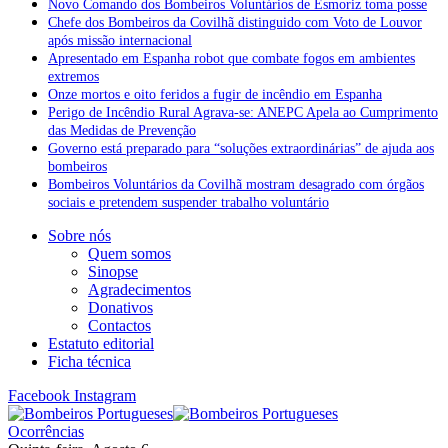
Novo Comando dos Bombeiros Voluntários de Esmoriz toma posse
Chefe dos Bombeiros da Covilhã distinguido com Voto de Louvor
após missão internacional
Apresentado em Espanha robot que combate fogos em ambientes
extremos
Onze mortos e oito feridos a fugir de incêndio em Espanha
Perigo de Incêndio Rural Agrava-se: ANEPC Apela ao Cumprimento
das Medidas de Prevenção
Governo está preparado para “soluções extraordinárias” de ajuda aos
bombeiros
Bombeiros Voluntários da Covilhã mostram desagrado com órgãos
sociais e pretendem suspender trabalho voluntário
Sobre nós
Quem somos
Sinopse
Agradecimentos
Donativos
Contactos
Estatuto editorial
Ficha técnica
Facebook
Instagram
Ocorrências