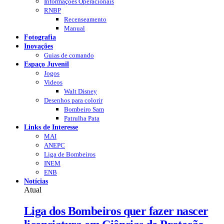
Informações Operacionais
RNBP
Recenseamento
Manual
Fotografia
Inovações
Guias de comando
Espaço Juvenil
Jogos
Videos
Walt Disney
Desenhos para colorir
Bombeiro Sam
Patrulha Pata
Links de Interesse
MAI
ANEPC
Liga de Bombeiros
INEM
ENB
Notícias
Atual
Liga dos Bombeiros quer fazer nascer