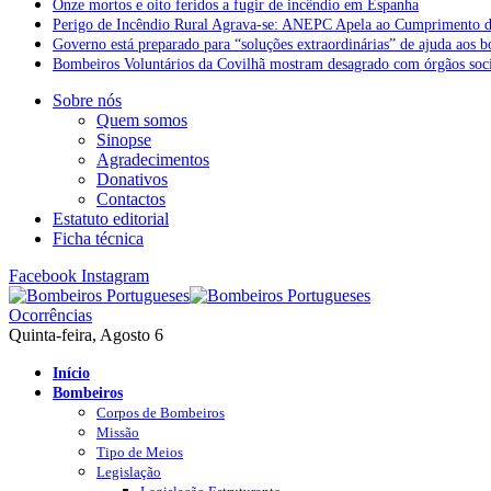
Onze mortos e oito feridos a fugir de incêndio em Espanha
Perigo de Incêndio Rural Agrava-se: ANEPC Apela ao Cumprimento d
Governo está preparado para “soluções extraordinárias” de ajuda aos 
Bombeiros Voluntários da Covilhã mostram desagrado com órgãos socia
Sobre nós
Quem somos
Sinopse
Agradecimentos
Donativos
Contactos
Estatuto editorial
Ficha técnica
Facebook
Instagram
Ocorrências
Quinta-feira, Agosto 6
Início
Bombeiros
Corpos de Bombeiros
Missão
Tipo de Meios
Legislação