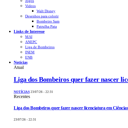
Jogos
Videos
Walt Disney
Desenhos para colorir
Bombeiro Sam
Patrulha Pata
Links de Interesse
MAI
ANEPC
Liga de Bombeiros
INEM
ENB
Notícias
Atual
Liga dos Bombeiros quer fazer nascer li
NOTÍCIAS
23/07/26 - 22:31
Recentes
Liga dos Bombeiros quer fazer nascer licenciatura em Ciências
23/07/26 - 22:31