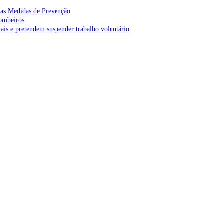
as Medidas de Prevenção
bombeiros
is e pretendem suspender trabalho voluntário