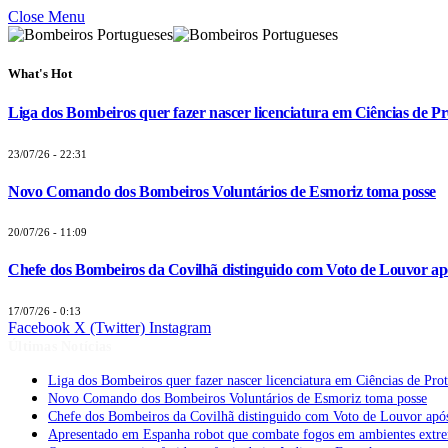
Close Menu
What's Hot
Liga dos Bombeiros quer fazer nascer licenciatura em Ciências de Pr
23/07/26 - 22:31
Novo Comando dos Bombeiros Voluntários de Esmoriz toma posse
20/07/26 - 11:09
Chefe dos Bombeiros da Covilhã distinguido com Voto de Louvor apó
17/07/26 - 0:13
Facebook
X (Twitter)
Instagram
Últimas Notícias
Liga dos Bombeiros quer fazer nascer licenciatura em Ciências de Pro
Novo Comando dos Bombeiros Voluntários de Esmoriz toma posse
Chefe dos Bombeiros da Covilhã distinguido com Voto de Louvor após
Apresentado em Espanha robot que combate fogos em ambientes extr