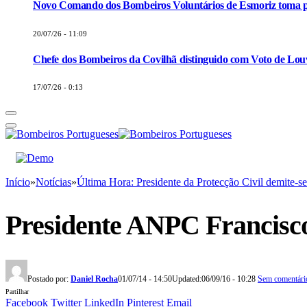
Novo Comando dos Bombeiros Voluntários de Esmoriz toma p
20/07/26 - 11:09
Chefe dos Bombeiros da Covilhã distinguido com Voto de Louv
17/07/26 - 0:13
Início
»
Notícias
»
Última Hora: Presidente da Protecção Civil demite-se
Presidente ANPC Francisc
Postado por:
Daniel Rocha
01/07/14 - 14:50
Updated:
06/09/16 - 10:28
Sem comentári
Partilhar
Facebook
Twitter
LinkedIn
Pinterest
Email