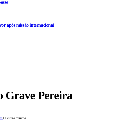
osse
or após missão internacional
o Grave Pereira
os
1 Leitura mínima