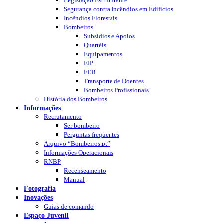
Legislação Estruturante
Segurança contra Incêndios em Edificios
Incêndios Florestais
Bombeiros
Subsídios e Apoios
Quartéis
Equipamentos
EIP
FEB
Transporte de Doentes
Bombeiros Profissionais
História dos Bombeiros
Informações
Recrutamento
Ser bombeiro
Perguntas frequentes
Arquivo “Bombeiros.pt”
Informações Operacionais
RNBP
Recenseamento
Manual
Fotografia
Inovações
Guias de comando
Espaço Juvenil