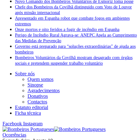
Novo Comando dos Bombeiros Voluntários de Esmoriz toma posse
Chefe dos Bombeiros da Covilhã distinguido com Voto de Louvor
após missão internacional
Apresentado em Espanha robot que combate fogos em ambientes
extremos
Onze mortos e oito feridos a fugir de incêndio em Espanha
Perigo de Incêndio Rural Agrava-se: ANEPC Apela ao Cumprimento
das Medidas de Prevenção
Governo está preparado para “soluções extraordinárias” de ajuda aos
bombeiros
Bombeiros Voluntários da Covilhã mostram desagrado com órgãos
sociais e pretendem suspender trabalho voluntário
Sobre nós
Quem somos
Sinopse
Agradecimentos
Donativos
Contactos
Estatuto editorial
Ficha técnica
Facebook
Instagram
Ocorrências