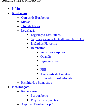
Segunda-feira, Agosto 10
Início
Bombeiros
Corpos de Bombeiros
Missão
Tipo de Meios
Legislação
Legislação Estruturante
Segurança contra Incêndios em Edificios
Incêndios Florestais
Bombeiros
Subsídios e Apoios
Quartéis
Equipamentos
EIP
FEB
Transporte de Doentes
Bombeiros Profissionais
História dos Bombeiros
Informações
Recrutamento
Ser bombeiro
Perguntas frequentes
Arquivo “Bombeiros.pt”