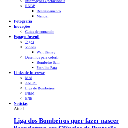
Informações Operacionais
RNBP
Recenseamento
Manual
Fotografia
Inovações
Guias de comando
Espaço Juvenil
Jogos
Videos
Walt Disney
Desenhos para colorir
Bombeiro Sam
Patrulha Pata
Links de Interesse
MAI
ANEPC
Liga de Bombeiros
INEM
ENB
Notícias
Atual
Liga dos Bombeiros quer fazer nascer