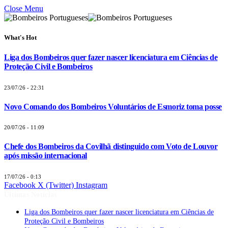
Close Menu
What's Hot
Liga dos Bombeiros quer fazer nascer licenciatura em Ciências de
Proteção Civil e Bombeiros
23/07/26 - 22:31
Novo Comando dos Bombeiros Voluntários de Esmoriz toma posse
20/07/26 - 11:09
Chefe dos Bombeiros da Covilhã distinguido com Voto de Louvor
após missão internacional
17/07/26 - 0:13
Facebook
X (Twitter)
Instagram
Últimas Notícias
Liga dos Bombeiros quer fazer nascer licenciatura em Ciências de
Proteção Civil e Bombeiros