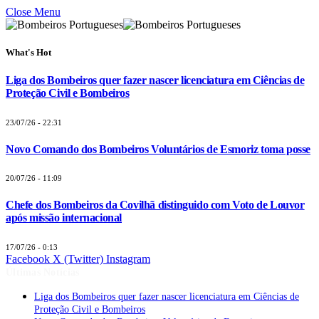
Close Menu
What's Hot
Liga dos Bombeiros quer fazer nascer licenciatura em Ciências de
Proteção Civil e Bombeiros
23/07/26 - 22:31
Novo Comando dos Bombeiros Voluntários de Esmoriz toma posse
20/07/26 - 11:09
Chefe dos Bombeiros da Covilhã distinguido com Voto de Louvor
após missão internacional
17/07/26 - 0:13
Facebook
X (Twitter)
Instagram
Últimas Notícias
Liga dos Bombeiros quer fazer nascer licenciatura em Ciências de
Proteção Civil e Bombeiros