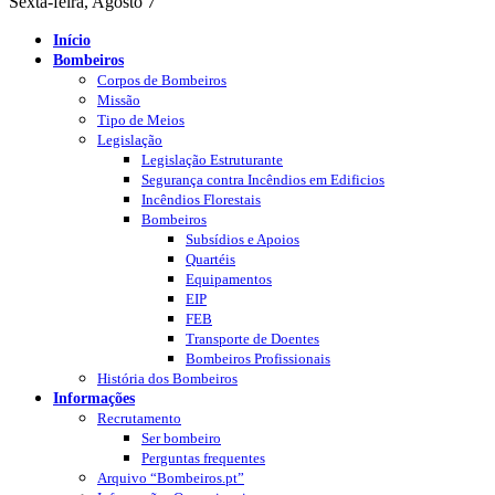
Sexta-feira, Agosto 7
Início
Bombeiros
Corpos de Bombeiros
Missão
Tipo de Meios
Legislação
Legislação Estruturante
Segurança contra Incêndios em Edificios
Incêndios Florestais
Bombeiros
Subsídios e Apoios
Quartéis
Equipamentos
EIP
FEB
Transporte de Doentes
Bombeiros Profissionais
História dos Bombeiros
Informações
Recrutamento
Ser bombeiro
Perguntas frequentes
Arquivo “Bombeiros.pt”