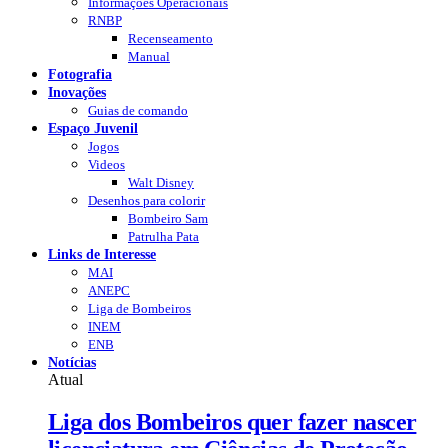
Informações Operacionais
RNBP
Recenseamento
Manual
Fotografia
Inovações
Guias de comando
Espaço Juvenil
Jogos
Videos
Walt Disney
Desenhos para colorir
Bombeiro Sam
Patrulha Pata
Links de Interesse
MAI
ANEPC
Liga de Bombeiros
INEM
ENB
Notícias
Atual
Liga dos Bombeiros quer fazer nascer