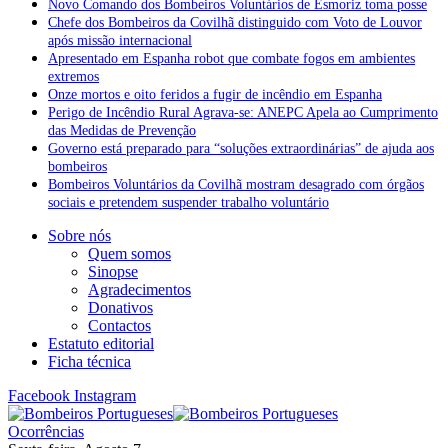
Novo Comando dos Bombeiros Voluntários de Esmoriz toma posse
Chefe dos Bombeiros da Covilhã distinguido com Voto de Louvor
após missão internacional
Apresentado em Espanha robot que combate fogos em ambientes
extremos
Onze mortos e oito feridos a fugir de incêndio em Espanha
Perigo de Incêndio Rural Agrava-se: ANEPC Apela ao Cumprimento
das Medidas de Prevenção
Governo está preparado para “soluções extraordinárias” de ajuda aos
bombeiros
Bombeiros Voluntários da Covilhã mostram desagrado com órgãos
sociais e pretendem suspender trabalho voluntário
Sobre nós
Quem somos
Sinopse
Agradecimentos
Donativos
Contactos
Estatuto editorial
Ficha técnica
Facebook
Instagram
Ocorrências