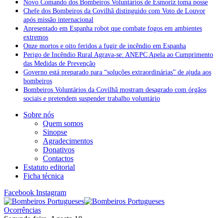
Novo Comando dos Bombeiros Voluntários de Esmoriz toma posse
Chefe dos Bombeiros da Covilhã distinguido com Voto de Louvor
após missão internacional
Apresentado em Espanha robot que combate fogos em ambientes
extremos
Onze mortos e oito feridos a fugir de incêndio em Espanha
Perigo de Incêndio Rural Agrava-se: ANEPC Apela ao Cumprimento
das Medidas de Prevenção
Governo está preparado para “soluções extraordinárias” de ajuda aos
bombeiros
Bombeiros Voluntários da Covilhã mostram desagrado com órgãos
sociais e pretendem suspender trabalho voluntário
Sobre nós
Quem somos
Sinopse
Agradecimentos
Donativos
Contactos
Estatuto editorial
Ficha técnica
Facebook
Instagram
Ocorrências