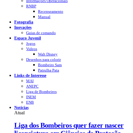
Informações Operacionais
RNBP
Recenseamento
Manual
Fotografia
Inovações
Guias de comando
Espaço Juvenil
Jogos
Videos
Walt Disney
Desenhos para colorir
Bombeiro Sam
Patrulha Pata
Links de Interesse
MAI
ANEPC
Liga de Bombeiros
INEM
ENB
Notícias
Atual
Liga dos Bombeiros quer fazer nascer