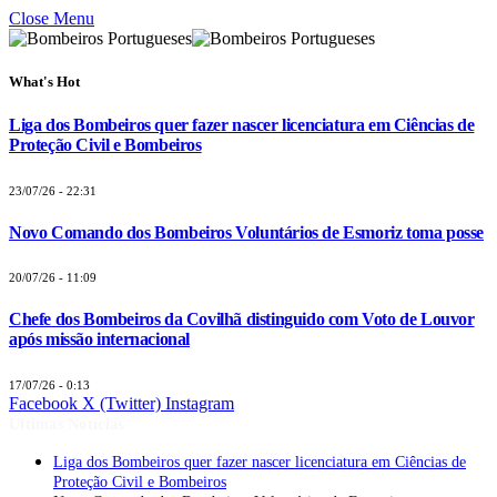
Close Menu
What's Hot
Liga dos Bombeiros quer fazer nascer licenciatura em Ciências de
Proteção Civil e Bombeiros
23/07/26 - 22:31
Novo Comando dos Bombeiros Voluntários de Esmoriz toma posse
20/07/26 - 11:09
Chefe dos Bombeiros da Covilhã distinguido com Voto de Louvor
após missão internacional
17/07/26 - 0:13
Facebook
X (Twitter)
Instagram
Últimas Notícias
Liga dos Bombeiros quer fazer nascer licenciatura em Ciências de
Proteção Civil e Bombeiros