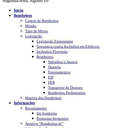
Segunda-feira, Agosto 10
Início
Bombeiros
Corpos de Bombeiros
Missão
Tipo de Meios
Legislação
Legislação Estruturante
Segurança contra Incêndios em Edificios
Incêndios Florestais
Bombeiros
Subsídios e Apoios
Quartéis
Equipamentos
EIP
FEB
Transporte de Doentes
Bombeiros Profissionais
História dos Bombeiros
Informações
Recrutamento
Ser bombeiro
Perguntas frequentes
Arquivo “Bombeiros.pt”