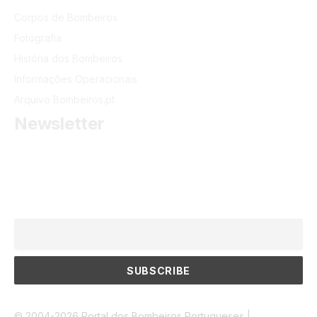
Corpos de Bombeiros
Fotografia
História dos Bombeiros
Informações Operacionais
Arquivo Bombeiros.pt
Newsletter
Receba as últimas informações do portal dos Bombeiros
Portugueses.
Email
© 2004-2026 Portal dos Bombeiros Portugueses |