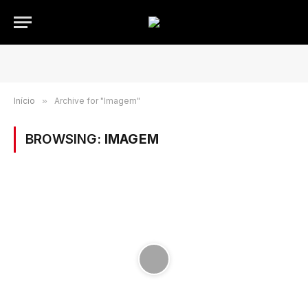
Início
»
Archive for "Imagem"
BROWSING:
IMAGEM