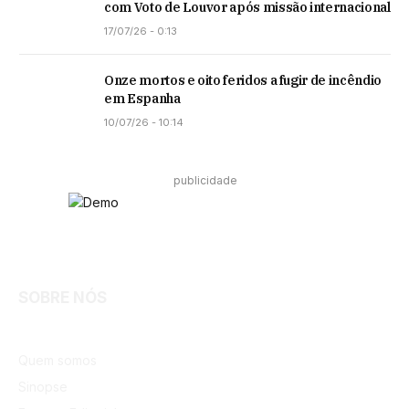
com Voto de Louvor após missão internacional
17/07/26 - 0:13
Onze mortos e oito feridos a fugir de incêndio
em Espanha
10/07/26 - 10:14
publicidade
Facebook
Instagram
SOBRE NÓS
Quem somos
Sinopse