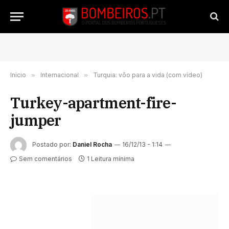
Início
»
Internacional
»
Turquia: vôo para a vida (com vídeo)
Turkey-apartment-fire-
jumper
Postado por:
Daniel Rocha
16/12/13 - 1:14
Sem comentários
1 Leitura mínima