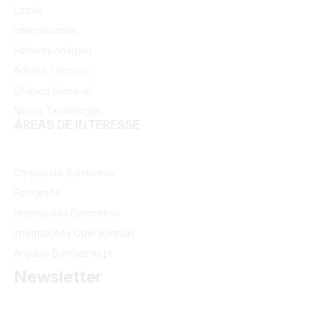
Locais
Internacionais
Fotorreportagem
Artigos Técnicos
Crónica Semanal
Novas Tecnologias
ÁREAS DE INTERESSE
Corpos de Bombeiros
Fotografia
História dos Bombeiros
Informações Operacionais
Arquivo Bombeiros.pt
Newsletter
Receba as últimas informações do portal dos Bombeiros