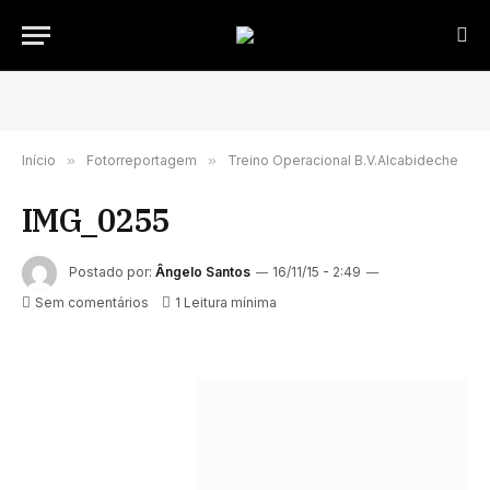
Início
»
Fotorreportagem
»
Treino Operacional B.V.Alcabideche
IMG_0255
Postado por:
Ângelo Santos
16/11/15 - 2:49
Sem comentários
1 Leitura mínima