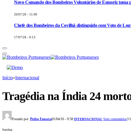
Novo Comando dos Bombeiros Voluntários de Esmoriz toma p
20/07/26 - 11:09
Chefe dos Bombeiros da Covilhã distinguido com Voto de Louv
17/07/26 - 0:13
Início
»
Internacional
Tragédia na Índia 24 mort
Postado por:
Pedro Fonseca
01/04/16 - 9:58
Sem comentários
3 
INTERNACIONAL
Partilhar