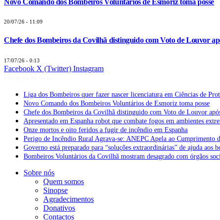
Novo Comando dos Bombeiros Voluntários de Esmoriz toma posse
20/07/26 - 11:09
Chefe dos Bombeiros da Covilhã distinguido com Voto de Louvor apó
17/07/26 - 0:13
Facebook
X (Twitter)
Instagram
Últimas Notícias
Liga dos Bombeiros quer fazer nascer licenciatura em Ciências de Pro
Novo Comando dos Bombeiros Voluntários de Esmoriz toma posse
Chefe dos Bombeiros da Covilhã distinguido com Voto de Louvor após
Apresentado em Espanha robot que combate fogos em ambientes extr
Onze mortos e oito feridos a fugir de incêndio em Espanha
Perigo de Incêndio Rural Agrava-se: ANEPC Apela ao Cumprimento d
Governo está preparado para “soluções extraordinárias” de ajuda aos 
Bombeiros Voluntários da Covilhã mostram desagrado com órgãos socia
Sobre nós
Quem somos
Sinopse
Agradecimentos
Donativos
Contactos