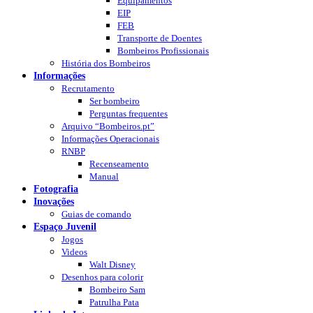
Equipamentos
EIP
FEB
Transporte de Doentes
Bombeiros Profissionais
História dos Bombeiros
Informações
Recrutamento
Ser bombeiro
Perguntas frequentes
Arquivo “Bombeiros.pt”
Informações Operacionais
RNBP
Recenseamento
Manual
Fotografia
Inovações
Guias de comando
Espaço Juvenil
Jogos
Videos
Walt Disney
Desenhos para colorir
Bombeiro Sam
Patrulha Pata