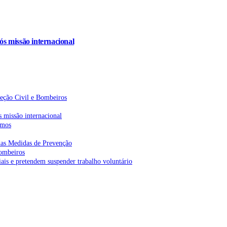
s missão internacional
teção Civil e Bombeiros
 missão internacional
emos
as Medidas de Prevenção
bombeiros
is e pretendem suspender trabalho voluntário