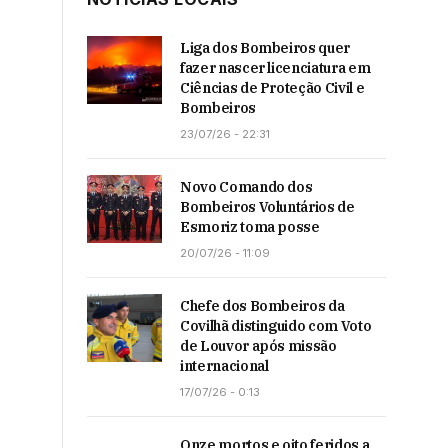
Liga dos Bombeiros quer
fazer nascer licenciatura em
Ciências de Proteção Civil e
Bombeiros
23/07/26 - 22:31
Novo Comando dos
Bombeiros Voluntários de
Esmoriz toma posse
20/07/26 - 11:09
Chefe dos Bombeiros da
Covilhã distinguido com Voto
de Louvor após missão
internacional
17/07/26 - 0:13
Onze mortos e oito feridos a