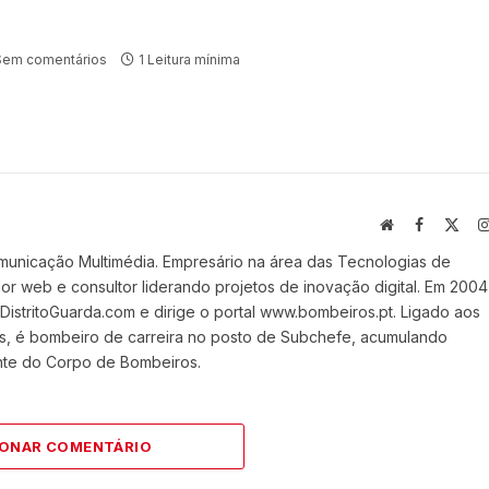
Sem comentários
1 Leitura mínima
Website
Facebook
X
(Twi
municação Multimédia. Empresário na área das Tecnologias de
 web e consultor liderando projetos de inovação digital. Em 2004
stritoGuarda.com e dirige o portal www.bombeiros.pt. Ligado aos
s, é bombeiro de carreira no posto de Subchefe, acumulando
nte do Corpo de Bombeiros.
IONAR COMENTÁRIO