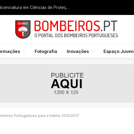
Liga dos Bombeiros quer fazer nascer licenciatura em Ciências de Proteção Civil e Bombeiros
formações
Fotografia
Inovações
Espaço Juveni
eiros Portugueses para o triénio 2015/2017