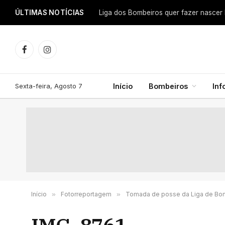
ÚLTIMAS NOTÍCIAS
Facebook
Instagram
Sexta-feira, Agosto 7
Início
Bombeiros
In
Início
»
Fotorreportagem
»
Tomada de posse da Liga de Bomb