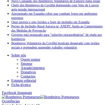
Novo Comando dos Bombeiros Voluntários de Esmoriz toma posse
Chefe dos Bombeiros da Covilhã distinguido com Voto de Louvor
após missão internacional
Apresentado em Espanha robot que combate fogos em ambientes
extremos
Onze mortos e oito feridos a fugir de incêndio em Espanha
Perigo de Incêndio Rural Agrava-se: ANEPC Apela ao Cumprimento
das Medidas de Prevenção
Governo está preparado para “soluções extraordinárias” de ajuda aos
bombeiros
Bombeiros Voluntários da Covilhã mostram desagrado com órgãos
sociais e pretendem suspender trabalho voluntário
Sobre nós
Quem somos
Sinopse
Agradecimentos
Donativos
Contactos
Estatuto editorial
Ficha técnica
Facebook
Instagram
Ocorrências