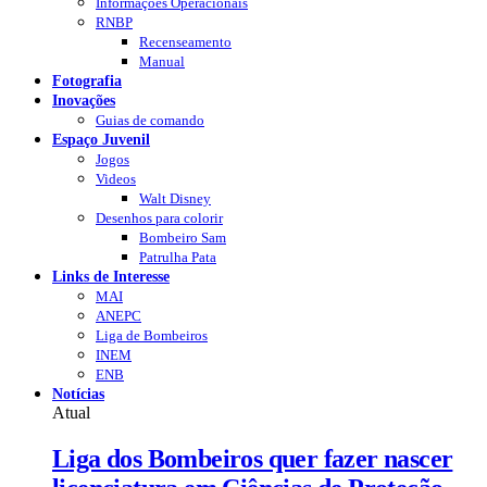
Informações Operacionais
RNBP
Recenseamento
Manual
Fotografia
Inovações
Guias de comando
Espaço Juvenil
Jogos
Videos
Walt Disney
Desenhos para colorir
Bombeiro Sam
Patrulha Pata
Links de Interesse
MAI
ANEPC
Liga de Bombeiros
INEM
ENB
Notícias
Atual
Liga dos Bombeiros quer fazer nascer