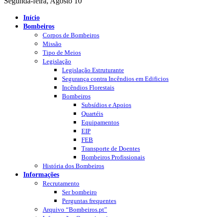
Segunda-feira, Agosto 10
Início
Bombeiros
Corpos de Bombeiros
Missão
Tipo de Meios
Legislação
Legislação Estruturante
Segurança contra Incêndios em Edificios
Incêndios Florestais
Bombeiros
Subsídios e Apoios
Quartéis
Equipamentos
EIP
FEB
Transporte de Doentes
Bombeiros Profissionais
História dos Bombeiros
Informações
Recrutamento
Ser bombeiro
Perguntas frequentes
Arquivo “Bombeiros.pt”