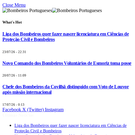
Close Menu
What's Hot
Liga dos Bombeiros quer fazer nascer licenciatura em Ciências de
Proteção Civil e Bombeiros
23/07/26 - 22:31
Novo Comando dos Bombeiros Voluntários de Esmoriz toma posse
20/07/26 - 11:09
Chefe dos Bombeiros da Covilhã distinguido com Voto de Louvor
após missão internacional
17/07/26 - 0:13
Facebook
X (Twitter)
Instagram
Últimas Notícias
Liga dos Bombeiros quer fazer nascer licenciatura em Ciências de
Proteção Civil e Bombeiros