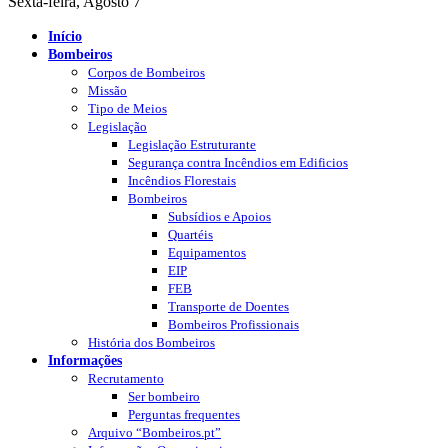
Sexta-feira, Agosto 7
Início
Bombeiros
Corpos de Bombeiros
Missão
Tipo de Meios
Legislação
Legislação Estruturante
Segurança contra Incêndios em Edificios
Incêndios Florestais
Bombeiros
Subsídios e Apoios
Quartéis
Equipamentos
EIP
FEB
Transporte de Doentes
Bombeiros Profissionais
História dos Bombeiros
Informações
Recrutamento
Ser bombeiro
Perguntas frequentes
Arquivo “Bombeiros.pt”