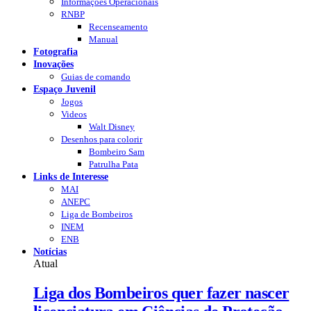
Informações Operacionais
RNBP
Recenseamento
Manual
Fotografia
Inovações
Guias de comando
Espaço Juvenil
Jogos
Videos
Walt Disney
Desenhos para colorir
Bombeiro Sam
Patrulha Pata
Links de Interesse
MAI
ANEPC
Liga de Bombeiros
INEM
ENB
Notícias
Atual
Liga dos Bombeiros quer fazer nascer