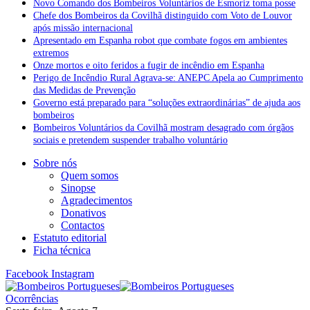
Novo Comando dos Bombeiros Voluntários de Esmoriz toma posse
Chefe dos Bombeiros da Covilhã distinguido com Voto de Louvor
após missão internacional
Apresentado em Espanha robot que combate fogos em ambientes
extremos
Onze mortos e oito feridos a fugir de incêndio em Espanha
Perigo de Incêndio Rural Agrava-se: ANEPC Apela ao Cumprimento
das Medidas de Prevenção
Governo está preparado para “soluções extraordinárias” de ajuda aos
bombeiros
Bombeiros Voluntários da Covilhã mostram desagrado com órgãos
sociais e pretendem suspender trabalho voluntário
Sobre nós
Quem somos
Sinopse
Agradecimentos
Donativos
Contactos
Estatuto editorial
Ficha técnica
Facebook
Instagram
Ocorrências