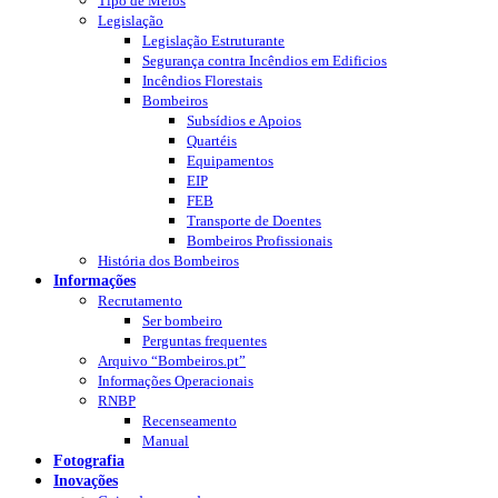
Tipo de Meios
Legislação
Legislação Estruturante
Segurança contra Incêndios em Edificios
Incêndios Florestais
Bombeiros
Subsídios e Apoios
Quartéis
Equipamentos
EIP
FEB
Transporte de Doentes
Bombeiros Profissionais
História dos Bombeiros
Informações
Recrutamento
Ser bombeiro
Perguntas frequentes
Arquivo “Bombeiros.pt”
Informações Operacionais
RNBP
Recenseamento
Manual
Fotografia
Inovações