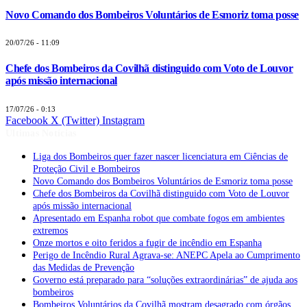
Novo Comando dos Bombeiros Voluntários de Esmoriz toma posse
20/07/26 - 11:09
Chefe dos Bombeiros da Covilhã distinguido com Voto de Louvor
após missão internacional
17/07/26 - 0:13
Facebook
X (Twitter)
Instagram
Últimas Notícias
Liga dos Bombeiros quer fazer nascer licenciatura em Ciências de
Proteção Civil e Bombeiros
Novo Comando dos Bombeiros Voluntários de Esmoriz toma posse
Chefe dos Bombeiros da Covilhã distinguido com Voto de Louvor
após missão internacional
Apresentado em Espanha robot que combate fogos em ambientes
extremos
Onze mortos e oito feridos a fugir de incêndio em Espanha
Perigo de Incêndio Rural Agrava-se: ANEPC Apela ao Cumprimento
das Medidas de Prevenção
Governo está preparado para “soluções extraordinárias” de ajuda aos
bombeiros
Bombeiros Voluntários da Covilhã mostram desagrado com órgãos