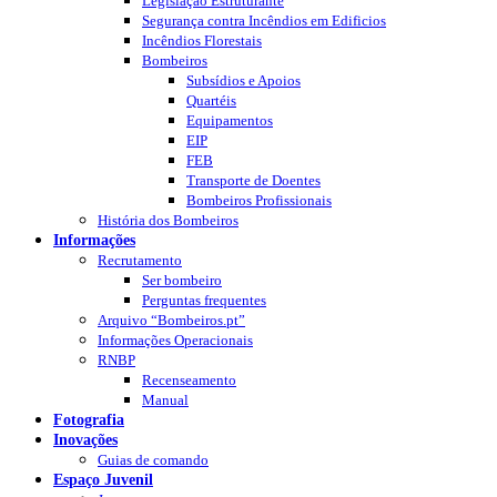
Legislação Estruturante
Segurança contra Incêndios em Edificios
Incêndios Florestais
Bombeiros
Subsídios e Apoios
Quartéis
Equipamentos
EIP
FEB
Transporte de Doentes
Bombeiros Profissionais
História dos Bombeiros
Informações
Recrutamento
Ser bombeiro
Perguntas frequentes
Arquivo “Bombeiros.pt”
Informações Operacionais
RNBP
Recenseamento
Manual
Fotografia
Inovações
Guias de comando
Espaço Juvenil