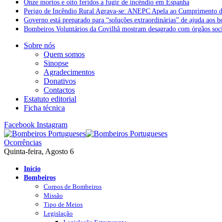
Onze mortos e oito feridos a fugir de incêndio em Espanha
Perigo de Incêndio Rural Agrava-se: ANEPC Apela ao Cumprimento d
Governo está preparado para “soluções extraordinárias” de ajuda aos 
Bombeiros Voluntários da Covilhã mostram desagrado com órgãos socia
Sobre nós
Quem somos
Sinopse
Agradecimentos
Donativos
Contactos
Estatuto editorial
Ficha técnica
Facebook
Instagram
Ocorrências
Quinta-feira, Agosto 6
Início
Bombeiros
Corpos de Bombeiros
Missão
Tipo de Meios
Legislação