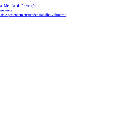
as Medidas de Prevenção
bombeiros
is e pretendem suspender trabalho voluntário