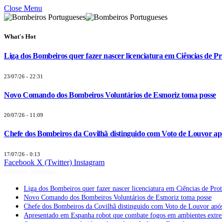
Close Menu
What's Hot
Liga dos Bombeiros quer fazer nascer licenciatura em Ciências de Pr
23/07/26 - 22:31
Novo Comando dos Bombeiros Voluntários de Esmoriz toma posse
20/07/26 - 11:09
Chefe dos Bombeiros da Covilhã distinguido com Voto de Louvor apó
17/07/26 - 0:13
Facebook
X (Twitter)
Instagram
Últimas Notícias
Liga dos Bombeiros quer fazer nascer licenciatura em Ciências de Pro
Novo Comando dos Bombeiros Voluntários de Esmoriz toma posse
Chefe dos Bombeiros da Covilhã distinguido com Voto de Louvor após
Apresentado em Espanha robot que combate fogos em ambientes extr