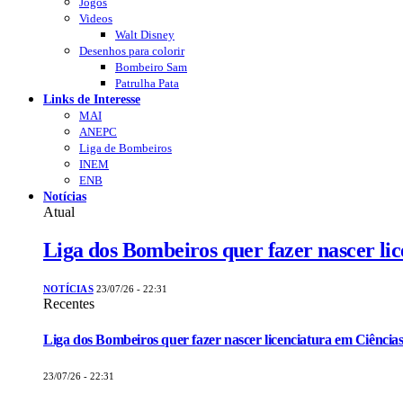
Jogos
Videos
Walt Disney
Desenhos para colorir
Bombeiro Sam
Patrulha Pata
Links de Interesse
MAI
ANEPC
Liga de Bombeiros
INEM
ENB
Notícias
Atual
Liga dos Bombeiros quer fazer nascer li
NOTÍCIAS
23/07/26 - 22:31
Recentes
Liga dos Bombeiros quer fazer nascer licenciatura em Ciências
23/07/26 - 22:31