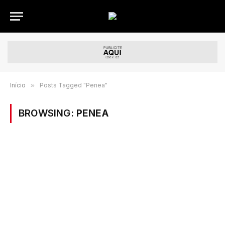
Início
»
Posts Tagged "Penea"
BROWSING:
PENEA