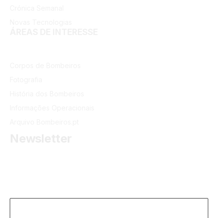
Crónica Semanal
Novas Tecnologias
ÁREAS DE INTERESSE
Corpos de Bombeiros
Fotografia
História dos Bombeiros
Informações Operacionais
Arquivo Bombeiros.pt
Newsletter
Receba as últimas informações do portal dos Bombeiros
Portugueses.
Email