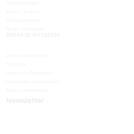
Fotorreportagem
Artigos Técnicos
Crónica Semanal
Novas Tecnologias
ÁREAS DE INTERESSE
Corpos de Bombeiros
Fotografia
História dos Bombeiros
Informações Operacionais
Arquivo Bombeiros.pt
Newsletter
Receba as últimas informações do portal dos Bombeiros
Portugueses.
Email