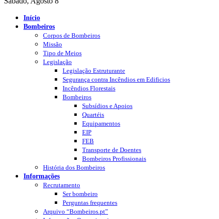
Sábado, Agosto 8
Início
Bombeiros
Corpos de Bombeiros
Missão
Tipo de Meios
Legislação
Legislação Estruturante
Segurança contra Incêndios em Edificios
Incêndios Florestais
Bombeiros
Subsídios e Apoios
Quartéis
Equipamentos
EIP
FEB
Transporte de Doentes
Bombeiros Profissionais
História dos Bombeiros
Informações
Recrutamento
Ser bombeiro
Perguntas frequentes
Arquivo “Bombeiros.pt”