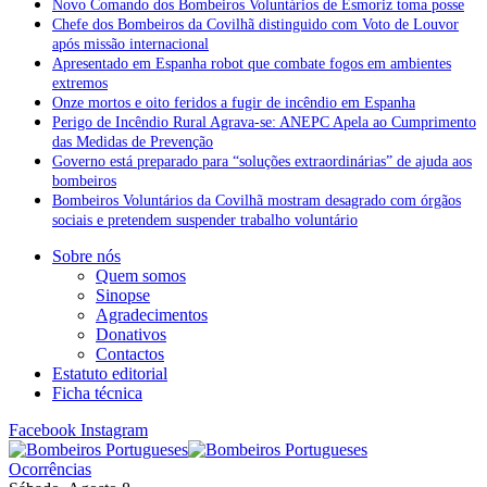
Novo Comando dos Bombeiros Voluntários de Esmoriz toma posse
Chefe dos Bombeiros da Covilhã distinguido com Voto de Louvor
após missão internacional
Apresentado em Espanha robot que combate fogos em ambientes
extremos
Onze mortos e oito feridos a fugir de incêndio em Espanha
Perigo de Incêndio Rural Agrava-se: ANEPC Apela ao Cumprimento
das Medidas de Prevenção
Governo está preparado para “soluções extraordinárias” de ajuda aos
bombeiros
Bombeiros Voluntários da Covilhã mostram desagrado com órgãos
sociais e pretendem suspender trabalho voluntário
Sobre nós
Quem somos
Sinopse
Agradecimentos
Donativos
Contactos
Estatuto editorial
Ficha técnica
Facebook
Instagram
Ocorrências