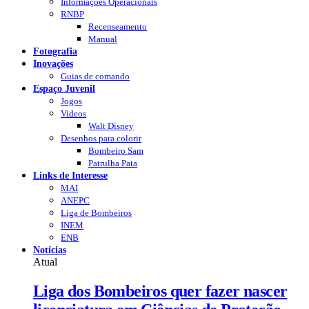
Informações Operacionais
RNBP
Recenseamento
Manual
Fotografia
Inovações
Guias de comando
Espaço Juvenil
Jogos
Videos
Walt Disney
Desenhos para colorir
Bombeiro Sam
Patrulha Pata
Links de Interesse
MAI
ANEPC
Liga de Bombeiros
INEM
ENB
Notícias
Atual
Liga dos Bombeiros quer fazer nascer