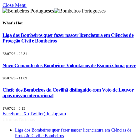
Close Menu
What's Hot
Liga dos Bombeiros quer fazer nascer licenciatura em Ciências de
Proteção Civil e Bombeiros
23/07/26 - 22:31
Novo Comando dos Bombeiros Voluntários de Esmoriz toma posse
20/07/26 - 11:09
Chefe dos Bombeiros da Covilhã distinguido com Voto de Louvor
após missão internacional
17/07/26 - 0:13
Facebook
X (Twitter)
Instagram
Últimas Notícias
Liga dos Bombeiros quer fazer nascer licenciatura em Ciências de
Proteção Civil e Bombeiros