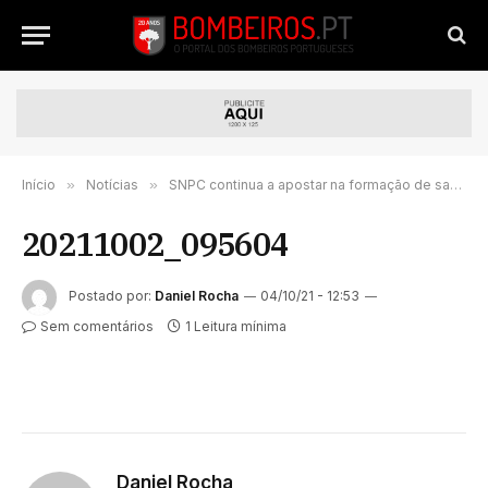
Início
»
Notícias
»
SNPC continua a apostar na formação de sapadores florestais e bombeiros
20211002_095604
Postado por:
Daniel Rocha
04/10/21 - 12:53
Sem comentários
1 Leitura mínima
Daniel Rocha