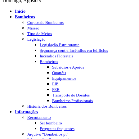
Domingo, Agosto 9
Início
Bombeiros
Corpos de Bombeiros
Missão
Tipo de Meios
Legislação
Legislação Estruturante
Segurança contra Incêndios em Edificios
Incêndios Florestais
Bombeiros
Subsídios e Apoios
Quartéis
Equipamentos
EIP
FEB
Transporte de Doentes
Bombeiros Profissionais
História dos Bombeiros
Informações
Recrutamento
Ser bombeiro
Perguntas frequentes
Arquivo “Bombeiros.pt”