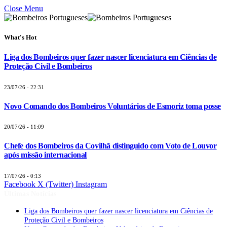
Close Menu
What's Hot
Liga dos Bombeiros quer fazer nascer licenciatura em Ciências de
Proteção Civil e Bombeiros
23/07/26 - 22:31
Novo Comando dos Bombeiros Voluntários de Esmoriz toma posse
20/07/26 - 11:09
Chefe dos Bombeiros da Covilhã distinguido com Voto de Louvor
após missão internacional
17/07/26 - 0:13
Facebook
X (Twitter)
Instagram
Últimas Notícias
Liga dos Bombeiros quer fazer nascer licenciatura em Ciências de
Proteção Civil e Bombeiros