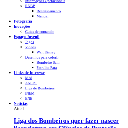
Informações Operacionais
RNBP
Recenseamento
Manual
Fotografia
Inovações
Guias de comando
Espaço Juvenil
Jogos
Videos
Walt Disney
Desenhos para colorir
Bombeiro Sam
Patrulha Pata
Links de Interesse
MAI
ANEPC
Liga de Bombeiros
INEM
ENB
Notícias
Atual
Liga dos Bombeiros quer fazer nascer