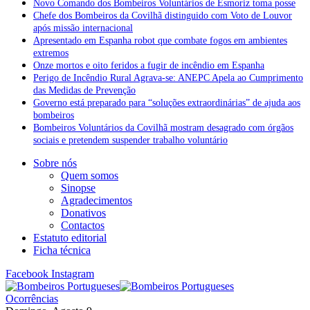
Novo Comando dos Bombeiros Voluntários de Esmoriz toma posse
Chefe dos Bombeiros da Covilhã distinguido com Voto de Louvor
após missão internacional
Apresentado em Espanha robot que combate fogos em ambientes
extremos
Onze mortos e oito feridos a fugir de incêndio em Espanha
Perigo de Incêndio Rural Agrava-se: ANEPC Apela ao Cumprimento
das Medidas de Prevenção
Governo está preparado para “soluções extraordinárias” de ajuda aos
bombeiros
Bombeiros Voluntários da Covilhã mostram desagrado com órgãos
sociais e pretendem suspender trabalho voluntário
Sobre nós
Quem somos
Sinopse
Agradecimentos
Donativos
Contactos
Estatuto editorial
Ficha técnica
Facebook
Instagram
Ocorrências