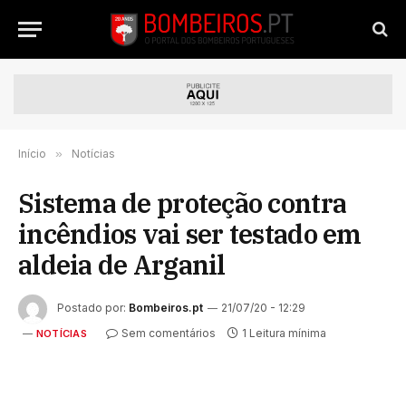
Início
»
Notícias
Sistema de proteção contra
incêndios vai ser testado em
aldeia de Arganil
Postado por:
Bombeiros.pt
21/07/20 - 12:29
Sem comentários
1 Leitura mínima
NOTÍCIAS