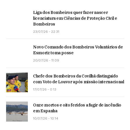
Liga dos Bombeiros quer fazer nascer
licenciatura em Ciências de Proteção Civil e
Bombeiros
23/07/26 - 22:31
Novo Comando dos Bombeiros Voluntários de
Esmoriz toma posse
20/07/26 - 11:09
Chefe dos Bombeiros da Covilhã distinguido
com Voto de Louvor após missão internacional
17/07/26 - 0:13
Onze mortos e oito feridos a fugir de incêndio
em Espanha
10/07/26 - 10:14