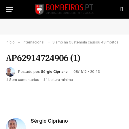
Início
»
Internacional
»
Sismo na Guatemala causou 48 mortos
AP62914724906 (1)
Postado por:
Sérgio Cipriano
08/11/12 - 20:43
Sem comentários
1 Leitura mínima
Sérgio Cipriano