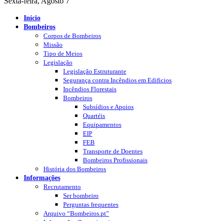
Sexta-feira, Agosto 7
Início
Bombeiros
Corpos de Bombeiros
Missão
Tipo de Meios
Legislação
Legislação Estruturante
Segurança contra Incêndios em Edificios
Incêndios Florestais
Bombeiros
Subsídios e Apoios
Quartéis
Equipamentos
EIP
FEB
Transporte de Doentes
Bombeiros Profissionais
História dos Bombeiros
Informações
Recrutamento
Ser bombeiro
Perguntas frequentes
Arquivo “Bombeiros.pt”