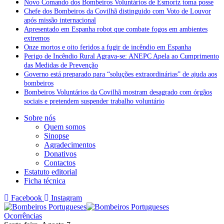
Novo Comando dos Bombeiros Voluntários de Esmoriz toma posse
Chefe dos Bombeiros da Covilhã distinguido com Voto de Louvor
após missão internacional
Apresentado em Espanha robot que combate fogos em ambientes
extremos
Onze mortos e oito feridos a fugir de incêndio em Espanha
Perigo de Incêndio Rural Agrava-se: ANEPC Apela ao Cumprimento
das Medidas de Prevenção
Governo está preparado para “soluções extraordinárias” de ajuda aos
bombeiros
Bombeiros Voluntários da Covilhã mostram desagrado com órgãos
sociais e pretendem suspender trabalho voluntário
Sobre nós
Quem somos
Sinopse
Agradecimentos
Donativos
Contactos
Estatuto editorial
Ficha técnica
Facebook
Instagram
Ocorrências