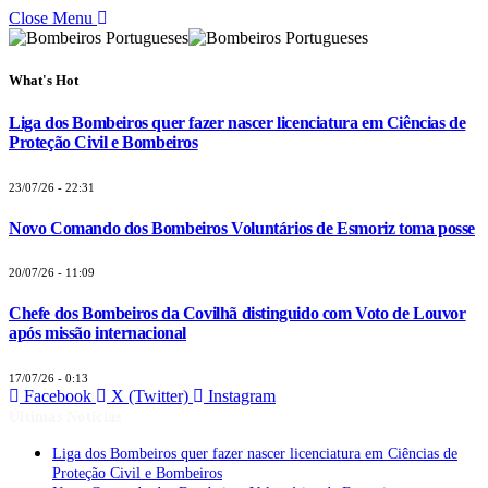
Close Menu
What's Hot
Liga dos Bombeiros quer fazer nascer licenciatura em Ciências de
Proteção Civil e Bombeiros
23/07/26 - 22:31
Novo Comando dos Bombeiros Voluntários de Esmoriz toma posse
20/07/26 - 11:09
Chefe dos Bombeiros da Covilhã distinguido com Voto de Louvor
após missão internacional
17/07/26 - 0:13
Facebook
X (Twitter)
Instagram
Últimas Notícias
Liga dos Bombeiros quer fazer nascer licenciatura em Ciências de
Proteção Civil e Bombeiros