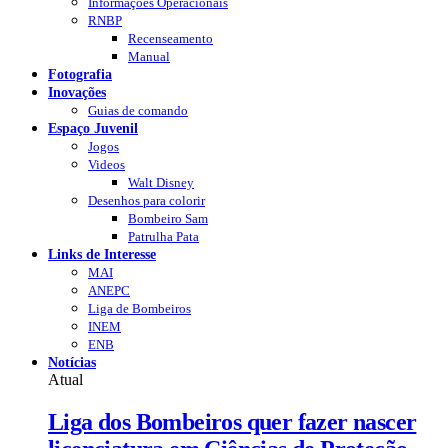
Informações Operacionais
RNBP
Recenseamento
Manual
Fotografia
Inovações
Guias de comando
Espaço Juvenil
Jogos
Videos
Walt Disney
Desenhos para colorir
Bombeiro Sam
Patrulha Pata
Links de Interesse
MAI
ANEPC
Liga de Bombeiros
INEM
ENB
Notícias
Atual
Liga dos Bombeiros quer fazer nascer