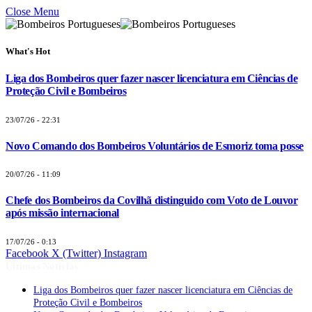
Close Menu
What's Hot
Liga dos Bombeiros quer fazer nascer licenciatura em Ciências de
Proteção Civil e Bombeiros
23/07/26 - 22:31
Novo Comando dos Bombeiros Voluntários de Esmoriz toma posse
20/07/26 - 11:09
Chefe dos Bombeiros da Covilhã distinguido com Voto de Louvor
após missão internacional
17/07/26 - 0:13
Facebook
X (Twitter)
Instagram
Últimas Notícias
Liga dos Bombeiros quer fazer nascer licenciatura em Ciências de
Proteção Civil e Bombeiros