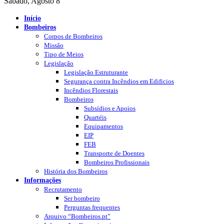
Sábado, Agosto 8
Início
Bombeiros
Corpos de Bombeiros
Missão
Tipo de Meios
Legislação
Legislação Estruturante
Segurança contra Incêndios em Edificios
Incêndios Florestais
Bombeiros
Subsídios e Apoios
Quartéis
Equipamentos
EIP
FEB
Transporte de Doentes
Bombeiros Profissionais
História dos Bombeiros
Informações
Recrutamento
Ser bombeiro
Perguntas frequentes
Arquivo “Bombeiros.pt”