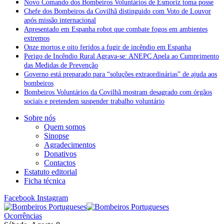
Novo Comando dos Bombeiros Voluntários de Esmoriz toma posse
Chefe dos Bombeiros da Covilhã distinguido com Voto de Louvor
após missão internacional
Apresentado em Espanha robot que combate fogos em ambientes
extremos
Onze mortos e oito feridos a fugir de incêndio em Espanha
Perigo de Incêndio Rural Agrava-se: ANEPC Apela ao Cumprimento
das Medidas de Prevenção
Governo está preparado para “soluções extraordinárias” de ajuda aos
bombeiros
Bombeiros Voluntários da Covilhã mostram desagrado com órgãos
sociais e pretendem suspender trabalho voluntário
Sobre nós
Quem somos
Sinopse
Agradecimentos
Donativos
Contactos
Estatuto editorial
Ficha técnica
Facebook
Instagram
Ocorrências