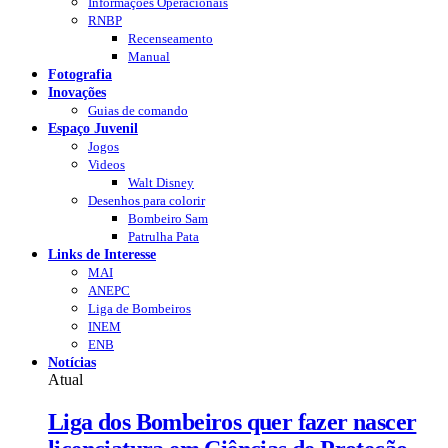
Informações Operacionais
RNBP
Recenseamento
Manual
Fotografia
Inovações
Guias de comando
Espaço Juvenil
Jogos
Videos
Walt Disney
Desenhos para colorir
Bombeiro Sam
Patrulha Pata
Links de Interesse
MAI
ANEPC
Liga de Bombeiros
INEM
ENB
Notícias
Atual
Liga dos Bombeiros quer fazer nascer