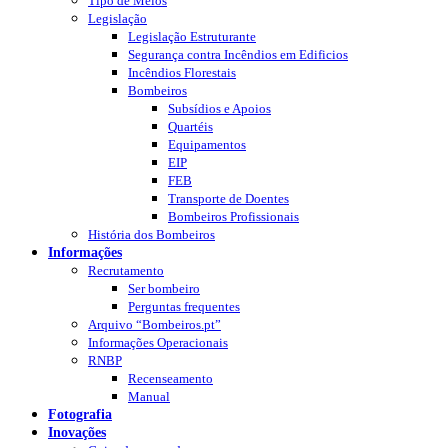
Tipo de Meios
Legislação
Legislação Estruturante
Segurança contra Incêndios em Edificios
Incêndios Florestais
Bombeiros
Subsídios e Apoios
Quartéis
Equipamentos
EIP
FEB
Transporte de Doentes
Bombeiros Profissionais
História dos Bombeiros
Informações
Recrutamento
Ser bombeiro
Perguntas frequentes
Arquivo “Bombeiros.pt”
Informações Operacionais
RNBP
Recenseamento
Manual
Fotografia
Inovações