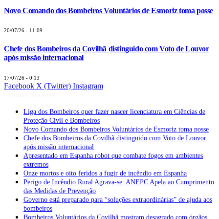
Novo Comando dos Bombeiros Voluntários de Esmoriz toma posse
20/07/26 - 11:09
Chefe dos Bombeiros da Covilhã distinguido com Voto de Louvor
após missão internacional
17/07/26 - 0:13
Facebook
X (Twitter)
Instagram
Últimas Notícias
Liga dos Bombeiros quer fazer nascer licenciatura em Ciências de
Proteção Civil e Bombeiros
Novo Comando dos Bombeiros Voluntários de Esmoriz toma posse
Chefe dos Bombeiros da Covilhã distinguido com Voto de Louvor
após missão internacional
Apresentado em Espanha robot que combate fogos em ambientes
extremos
Onze mortos e oito feridos a fugir de incêndio em Espanha
Perigo de Incêndio Rural Agrava-se: ANEPC Apela ao Cumprimento
das Medidas de Prevenção
Governo está preparado para “soluções extraordinárias” de ajuda aos
bombeiros
Bombeiros Voluntários da Covilhã mostram desagrado com órgãos