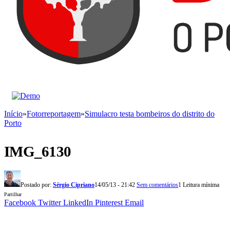
Início
»
Fotorreportagem
»
Simulacro testa bombeiros do distrito do
Porto
IMG_6130
Postado por:
Sérgio Cipriano
14/05/13 - 21:42
Sem comentários
1 Leitura mínima
Partilhar
Facebook
Twitter
LinkedIn
Pinterest
Email