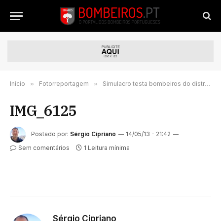
Início
»
Fotorreportagem
»
Simulacro testa bombeiros do distrito do Porto
IMG_6125
Postado por:
Sérgio Cipriano
14/05/13 - 21:42
Sem comentários
1 Leitura mínima
Sérgio Cipriano