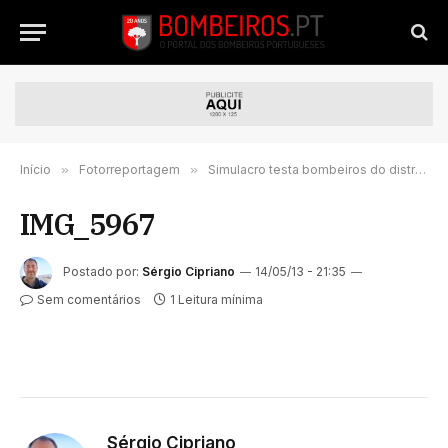
Início
»
Fotorreportagem
»
Simulacro testa bombeiros do distrito do Porto
IMG_5967
Postado por:
Sérgio Cipriano
14/05/13 - 21:35
Sem comentários
1 Leitura mínima
Sérgio Cipriano