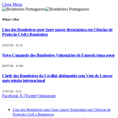
Close Menu
What's Hot
Liga dos Bombeiros quer fazer nascer licenciatura em Ciências de
Proteção Civil e Bombeiros
23/07/26 - 22:31
Novo Comando dos Bombeiros Voluntários de Esmoriz toma posse
20/07/26 - 11:09
Chefe dos Bombeiros da Covilhã distinguido com Voto de Louvor
após missão internacional
17/07/26 - 0:13
Facebook
X (Twitter)
Instagram
Últimas Notícias
Liga dos Bombeiros quer fazer nascer licenciatura em Ciências de
Proteção Civil e Bombeiros