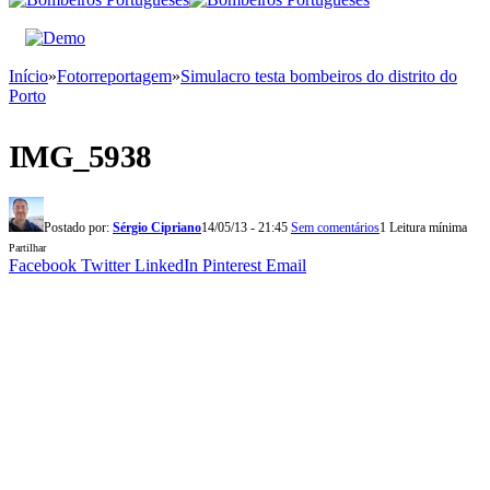
Início
»
Fotorreportagem
»
Simulacro testa bombeiros do distrito do
Porto
IMG_5938
Postado por:
Sérgio Cipriano
14/05/13 - 21:45
Sem comentários
1 Leitura mínima
Partilhar
Facebook
Twitter
LinkedIn
Pinterest
Email