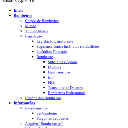
Sábado, Agosto 8
Início
Bombeiros
Corpos de Bombeiros
Missão
Tipo de Meios
Legislação
Legislação Estruturante
Segurança contra Incêndios em Edificios
Incêndios Florestais
Bombeiros
Subsídios e Apoios
Quartéis
Equipamentos
EIP
FEB
Transporte de Doentes
Bombeiros Profissionais
História dos Bombeiros
Informações
Recrutamento
Ser bombeiro
Perguntas frequentes
Arquivo “Bombeiros.pt”