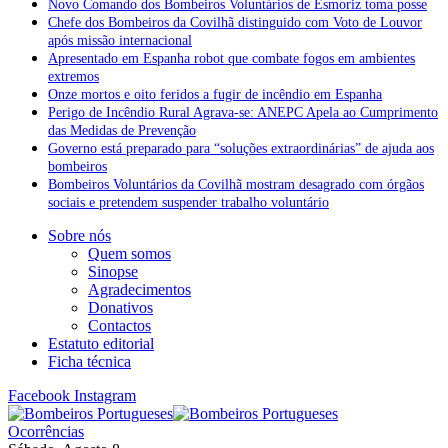
Novo Comando dos Bombeiros Voluntários de Esmoriz toma posse
Chefe dos Bombeiros da Covilhã distinguido com Voto de Louvor
após missão internacional
Apresentado em Espanha robot que combate fogos em ambientes
extremos
Onze mortos e oito feridos a fugir de incêndio em Espanha
Perigo de Incêndio Rural Agrava-se: ANEPC Apela ao Cumprimento
das Medidas de Prevenção
Governo está preparado para “soluções extraordinárias” de ajuda aos
bombeiros
Bombeiros Voluntários da Covilhã mostram desagrado com órgãos
sociais e pretendem suspender trabalho voluntário
Sobre nós
Quem somos
Sinopse
Agradecimentos
Donativos
Contactos
Estatuto editorial
Ficha técnica
Facebook
Instagram
Ocorrências