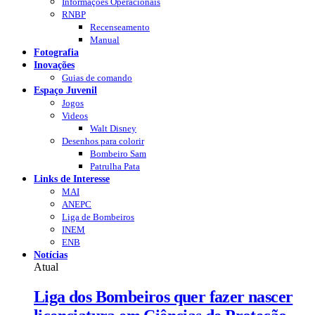
Informações Operacionais
RNBP
Recenseamento
Manual
Fotografia
Inovações
Guias de comando
Espaço Juvenil
Jogos
Videos
Walt Disney
Desenhos para colorir
Bombeiro Sam
Patrulha Pata
Links de Interesse
MAI
ANEPC
Liga de Bombeiros
INEM
ENB
Notícias
Atual
Liga dos Bombeiros quer fazer nascer